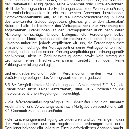
der Weiterveräußerung gegen seine Abnehmer oder Dritte erwachsen.
Stellt der Vertragspartner die Forderungen aus einer Weiterveräußerung
der Vorbehaltsprodukte in ein mit seinem Abnehmer bestehendes
Kontokorrentverhältnis ein, so ist die Kontokorrentforderung in Höhe
des anerkannten Saldos abgetreten; gleiches gilt für den ,,kausalen"
Saldo im Falle der Insolvenz des Vertragspartners. Zur Einziehung der
abgetretenen Forderungen ist der Vertragspartner auch nach deren
Abtretung ermächtigt. Unsere Befugnis, die Forderungen selbst
einzuziehen, bleibt - vorbehaltlich der insolvenzrechtlichen Regelungen
- hiervon unberührt; jedoch verpflichten wir uns, die Forderungen nicht
einzuziehen, solange der Vertragspartner seine Vertragspflichten nicht
verletzt, insbesondere seinen Zahlungsverpflichtungen ordnungsgemäß
nachkommt, nicht in Zahlungsverzug gerät sowie kein Antrag auf
Eröffnung eines Insolvenzverfahrens gestellt ist oder keine
Zahlungseinstellung vorliegt.
Sicherungsübereignung oder Verpfändung werden von der
Veräußerungsbefugnis des Vertragspartners nicht gedeckt.
6.3 Bei Wegfall unserer Verpflichtung gemäß vorstehend Ziff. 6.2., die
Forderungen nicht selbst einzuziehen, sind wir - vorbehaltlich der
insolvenzrechtlichen Regelungen - berechtigt,
- die Weiterveräußerungsbefugnis zu widerrufen und von unserem
Rücknahme- und Verwertungsrecht nach Maßgabe von vorstehend Ziff.
6.1 Gebrauch zu machen und/oder
- die Einziehungsermächtigung zu widerrufen und zu verlangen, dass
der Vertragspartner uns die abgetretenen Forderungen und deren
Schuldner bekannt gibt, alle zum Einzug erforderlichen Angaben macht,