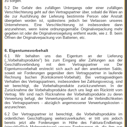
zu sorgen.
5.2 Die Gefahr des zufälligen Untergangs oder einer zufälligen
Verschlechterung geht auf den Vertragspartner über, sobald die Ware an
die zur Ausführung der Lieferung bestimmte Person oder Anstalt
übergeben worden ist, spätestens jedoch bei Verlassen unseres
Unternehmens. Eine Verschlechterung ist insbesondere dann
anzunehmen, wenn keine ordnungsgemäße Originalverpackung mehr
gegeben ist oder die Originalversiegelung entfernt wurde, wie z. B. beim
Öffnen der Originalverpackung von Batterien, etc.
6. Eigentumsvorbehalt
6.1 Wir behalten uns das Eigentum an der Lieferung
(,,Vorbehaltsprodukte") bis zum Eingang aller Zahlungen aus der
Geschäftsverbindung mit dem Vertragspartner vor. Der
Eigentumsvorbehalt erstreckt sich auch auf den anerkannten Saldo,
soweit wir Forderungen gegenüber dem Vertragspartner in laufende
Rechnung buchen (Kontokorrent-Vorbehalt). Bei vertragswidrigem
Verhalten des Vertragspartners, insbesondere bei Zahlungsverzug, sind
wir berechtigt, die Vorbehaltsprodukte zurückzunehmen. In der
Zurücknahme der Vorbehaltsprodukte durch uns liegt ein Rücktritt vom
Vertrag. Wir sind nach Rücknahme der Vorbehaltsprodukte zu deren
Verwertung befugt, der Verwertungserlös ist auf die Verbindlichkeiten
des Vertragspartners - abzüglich angemessener Verwertungskosten -
anzurechnen.
6.2 Der Vertragspartner ist berechtigt, die Vorbehaltsprodukte im
ordentlichen Geschäftsgang weiterzuverkaufen; er tritt uns jedoch
bereits jetzt alle Forderungen in Höhe des Faktura-Endbetrags
(einschließlich Mehrwertsteuer) unserer Forderungen ab, die ihm aus