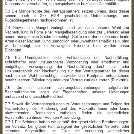
Kenntnis zu verschaffen, so beispielsweise bezüglich Datenblätter.
7.3 Die Mängelrechte des Vertragspartners setzen voraus, dass dieser
seinen nach § 377 HGB geschuldeten Untersuchungs- und
Rügeobliegenheiten nachgekommen ist.
7.4 Soweit ein Mangel vorliegt, sind wir nach unserer Wahl zur
Nacherfüllung in Form einer Mangelbeseitigung oder zur Lieferung einer
neuen mangelfreien Sache berechtigt. Sollte eine der beiden oder beide
Arten dieser Nacherfüllung unmöglich oder unverhältnismäßig sein, sind
wir berechtigt, sie zu verweigern. Ersetzte Teile werden unser
Eigentum.
7.5 Bei Unmöglichkeit oder Fehlschlagen der Nacherfüllung,
schuldhafter oder unzumutbarer Verzögerung oder ernsthafter und
endgültiger Verweigerung der Nacherfüllung durch uns oder
Unzumutbarkeit der Nacherfüllung für den Vertragspartner ist dieser
nach seiner Wahl berechtigt, entweder den Kaufpreis entsprechend
herabzusetzen (Minderung) oder vom Vertrag zurückzutreten (Rücktritt).
7.6 Die in unseren Leistungsbeschreibungen aufgeführten
Beschaffenheiten legen die Eigenschaften unserer Lieferungen
umfassend und abschließend fest.
7.7 Soweit die Vertragsregelungen zu Voraussetzungen und Folgen der
Nacherfüllung, der Minderung und des Rücktritts keine oder keine
abweichenden Regelungen enthalten, finden die gesetzlichen
Vorschriften zu diesen Rechten Anwendung.
7.7.1 Für Schäden haften wir gemäß den gesetzlichen Bestimmungen:
bei Vorsatz; bei grober Fahrlässigkeit der gesetzlichen Vertreter oder
leitenden Angestellten; im Falle der Verletzung wesentlicher