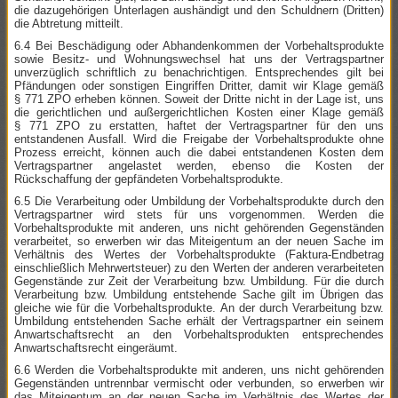
die dazugehörigen Unterlagen aushändigt und den Schuldnern (Dritten)
die Abtretung mitteilt.
6.4 Bei Beschädigung oder Abhandenkommen der Vorbehaltsprodukte
sowie Besitz- und Wohnungswechsel hat uns der Vertragspartner
unverzüglich schriftlich zu benachrichtigen. Entsprechendes gilt bei
Pfändungen oder sonstigen Eingriffen Dritter, damit wir Klage gemäß
§ 771 ZPO erheben können. Soweit der Dritte nicht in der Lage ist, uns
die gerichtlichen und außergerichtlichen Kosten einer Klage gemäß
§ 771 ZPO zu erstatten, haftet der Vertragspartner für den uns
entstandenen Ausfall. Wird die Freigabe der Vorbehaltsprodukte ohne
Prozess erreicht, können auch die dabei entstandenen Kosten dem
Vertragspartner angelastet werden, ebenso die Kosten der
Rückschaffung der gepfändeten Vorbehaltsprodukte.
6.5 Die Verarbeitung oder Umbildung der Vorbehaltsprodukte durch den
Vertragspartner wird stets für uns vorgenommen. Werden die
Vorbehaltsprodukte mit anderen, uns nicht gehörenden Gegenständen
verarbeitet, so erwerben wir das Miteigentum an der neuen Sache im
Verhältnis des Wertes der Vorbehaltsprodukte (Faktura-Endbetrag
einschließlich Mehrwertsteuer) zu den Werten der anderen verarbeiteten
Gegenstände zur Zeit der Verarbeitung bzw. Umbildung. Für die durch
Verarbeitung bzw. Umbildung entstehende Sache gilt im Übrigen das
gleiche wie für die Vorbehaltsprodukte. An der durch Verarbeitung bzw.
Umbildung entstehenden Sache erhält der Vertragspartner ein seinem
Anwartschaftsrecht an den Vorbehaltsprodukten entsprechendes
Anwartschaftsrecht eingeräumt.
6.6 Werden die Vorbehaltsprodukte mit anderen, uns nicht gehörenden
Gegenständen untrennbar vermischt oder verbunden, so erwerben wir
das Miteigentum an der neuen Sache im Verhältnis des Wertes der