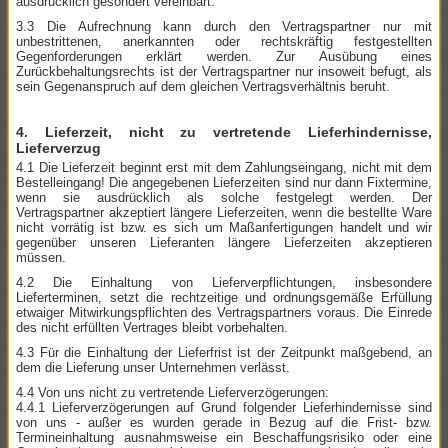
ausdrücklich gesondert vereinbart.
3.3 Die Aufrechnung kann durch den Vertragspartner nur mit
unbestrittenen, anerkannten oder rechtskräftig festgestellten
Gegenforderungen erklärt werden. Zur Ausübung eines
Zurückbehaltungsrechts ist der Vertragspartner nur insoweit befugt, als
sein Gegenanspruch auf dem gleichen Vertragsverhältnis beruht.
4. Lieferzeit, nicht zu vertretende Lieferhindernisse,
Lieferverzug
4.1 Die Lieferzeit beginnt erst mit dem Zahlungseingang, nicht mit dem
Bestelleingang! Die angegebenen Lieferzeiten sind nur dann Fixtermine,
wenn sie ausdrücklich als solche festgelegt werden. Der
Vertragspartner akzeptiert längere Lieferzeiten, wenn die bestellte Ware
nicht vorrätig ist bzw. es sich um Maßanfertigungen handelt und wir
gegenüber unseren Lieferanten längere Lieferzeiten akzeptieren
müssen.
4.2 Die Einhaltung von Lieferverpflichtungen, insbesondere
Lieferterminen, setzt die rechtzeitige und ordnungsgemäße Erfüllung
etwaiger Mitwirkungspflichten des Vertragspartners voraus. Die Einrede
des nicht erfüllten Vertrages bleibt vorbehalten.
4.3 Für die Einhaltung der Lieferfrist ist der Zeitpunkt maßgebend, an
dem die Lieferung unser Unternehmen verlässt.
4.4 Von uns nicht zu vertretende Lieferverzögerungen:
4.4.1 Lieferverzögerungen auf Grund folgender Lieferhindernisse sind
von uns - außer es wurden gerade in Bezug auf die Frist- bzw.
Termineinhaltung ausnahmsweise ein Beschaffungsrisiko oder eine