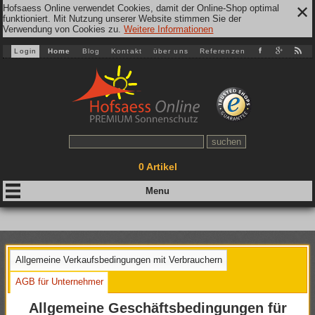
Hofsaess Online verwendet Cookies, damit der Online-Shop optimal
✕
funktioniert. Mit Nutzung unserer Website stimmen Sie der
Verwendung von Cookies zu.
Weitere Informationen
Login
Home
Blog
Kontakt
über uns
Referenzen
0
Artikel
Allgemeine Verkaufsbedingungen mit Verbrauchern
AGB für Unternehmer
Allgemeine Geschäftsbedingungen für