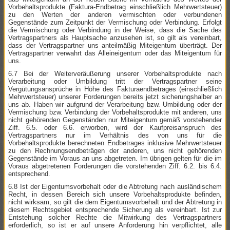
Vorbehaltsprodukte (Faktura-Endbetrag einschließlich Mehrwertsteuer)
zu den Werten der anderen vermischten oder verbundenen
Gegenstände zum Zeitpunkt der Vermischung oder Verbindung. Erfolgt
die Vermischung oder Verbindung in der Weise, dass die Sache des
Vertragspartners als Hauptsache anzusehen ist, so gilt als vereinbart,
dass der Vertragspartner uns anteilmäßig Miteigentum überträgt. Der
Vertragspartner verwahrt das Alleineigentum oder das Miteigentum für
uns.
6.7 Bei der Weiterveräußerung unserer Vorbehaltsprodukte nach
Verarbeitung oder Umbildung tritt der Vertragspartner seine
Vergütungsansprüche in Höhe des Fakturaendbetrages (einschließlich
Mehrwertsteuer) unserer Forderungen bereits jetzt sicherungshalber an
uns ab. Haben wir aufgrund der Verarbeitung bzw. Umbildung oder der
Vermischung bzw. Verbindung der Vorbehaltsprodukte mit anderen, uns
nicht gehörenden Gegenständen nur Miteigentum gemäß vorstehender
Ziff. 6.5. oder 6.6. erworben, wird der Kaufpreisanspruch des
Vertragspartners nur im Verhältnis des von uns für die
Vorbehaltsprodukte berechneten Endbetrages inklusive Mehrwertsteuer
zu den Rechnungsendbeträgen der anderen, uns nicht gehörenden
Gegenstände im Voraus an uns abgetreten. Im übrigen gelten für die im
Voraus abgetretenen Forderungen die vorstehenden Ziff. 6.2. bis 6.4.
entsprechend.
6.8 Ist der Eigentumsvorbehalt oder die Abtretung nach ausländischem
Recht, in dessen Bereich sich unsere Vorbehaltsprodukte befinden,
nicht wirksam, so gilt die dem Eigentumsvorbehalt und der Abtretung in
diesem Rechtsgebiet entsprechende Sicherung als vereinbart. Ist zur
Entstehung solcher Rechte die Mitwirkung des Vertragspartners
erforderlich, so ist er auf unsere Anforderung hin verpflichtet, alle