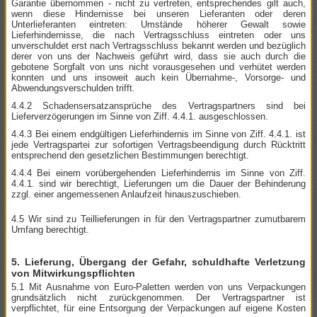
Garantie übernommen - nicht zu vertreten, entsprechendes gilt auch,
wenn diese Hindernisse bei unseren Lieferanten oder deren
Unterlieferanten eintreten: Umstände höherer Gewalt sowie
Lieferhindernisse, die nach Vertragsschluss eintreten oder uns
unverschuldet erst nach Vertragsschluss bekannt werden und bezüglich
derer von uns der Nachweis geführt wird, dass sie auch durch die
gebotene Sorgfalt von uns nicht vorausgesehen und verhütet werden
konnten und uns insoweit auch kein Übernahme-, Vorsorge- und
Abwendungsverschulden trifft.
4.4.2 Schadensersatzansprüche des Vertragspartners sind bei
Lieferverzögerungen im Sinne von Ziff. 4.4.1. ausgeschlossen.
4.4.3 Bei einem endgültigen Lieferhindernis im Sinne von Ziff. 4.4.1. ist
jede Vertrags­partei zur sofortigen Vertragsbeendigung durch Rücktritt
entsprechend den gesetzlichen Bestimmungen berechtigt.
4.4.4 Bei einem vorübergehenden Lieferhindernis im Sinne von Ziff.
4.4.1. sind wir berechtigt, Lieferungen um die Dauer der Behinderung
zzgl. einer angemessenen Anlaufzeit hinauszuschieben.
4.5 Wir sind zu Teillieferungen in für den Vertragspartner zumutbarem
Umfang berechtigt.
5. Lieferung, Übergang der Gefahr, schuldhafte Verletzung
von Mitwirkungspflichten
5.1 Mit Ausnahme von Euro-Paletten werden von uns Verpackungen
grundsätzlich nicht zurückgenommen. Der Vertragspartner ist
verpflichtet, für eine Entsorgung der Verpackungen auf eigene Kosten