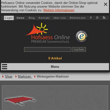
Hofsaess Online verwendet Cookies, damit der Online-Shop optimal
✕
funktioniert. Mit Nutzung unserer Website stimmen Sie der
Verwendung von Cookies zu.
Weitere Informationen
Login
Home
Blog
Kontakt
über uns
Referenzen
0
Artikel
Shop
Markisen
Wintergarten-Markisen