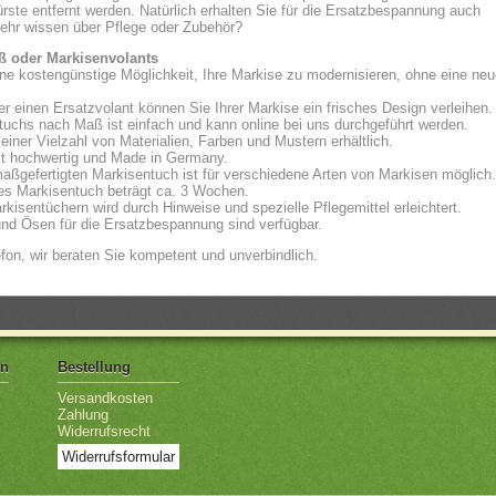
ste entfernt werden. Natürlich erhalten Sie für die Ersatzbespannung auch
ehr wissen über Pflege oder Zubehör?
ß oder Markisenvolants
ne kostengünstige Möglichkeit, Ihre Markise zu modernisieren, ohne eine neu
 einen Ersatzvolant können Sie Ihrer Markise ein frisches Design verleihen.
tuchs nach Maß ist einfach und kann online bei uns durchgeführt werden.
iner Vielzahl von Materialien, Farben und Mustern erhältlich.
ist hochwertig und Made in Germany.
ßgefertigten Markisentuch ist für verschiedene Arten von Markisen möglich.
gtes Markisentuch beträgt ca. 3 Wochen.
kisentüchern wird durch Hinweise und spezielle Pflegemittel erleichtert.
nd Ösen für die Ersatzbespannung sind verfügbar.
fon, wir beraten Sie kompetent und unverbindlich.
en
Bestellung
Versandkosten
Zahlung
Widerrufsrecht
Widerrufsformular