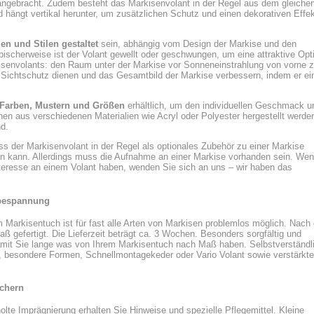
angebracht. Zudem besteht das Markisenvolant in der Regel aus dem gleiche
 hängt vertikal herunter, um zusätzlichen Schutz und einen dekorativen Effe
n und Stilen gestaltet
sein, abhängig vom Design der Markise und den
ypischerweise ist der Volant gewellt oder geschwungen, um eine attraktive Opt
isenvolants: den Raum unter der Markise vor Sonneneinstrahlung von vorne 
 Sichtschutz dienen und das Gesamtbild der Markise verbessern, indem er ei
 Farben, Mustern und Größen
erhältlich, um den individuellen Geschmack u
nen aus verschiedenen Materialien wie Acryl oder Polyester hergestellt werde
nd.
ss der Markisenvolant in der Regel als optionales Zubehör zu einer Markise
den kann. Allerdings muss die Aufnahme an einer Markise vorhanden sein. We
nteresse an einem Volant haben, wenden Sie sich an uns – wir haben das
bespannung
arkisentuch ist für fast alle Arten von Markisen problemlos möglich. Nach 
ß gefertigt. Die Lieferzeit beträgt ca. 3 Wochen. Besonders sorgfältig und
amit Sie lange was von Ihrem Markisentuch nach Maß haben. Selbstverständl
r, besondere Formen, Schnellmontagekeder oder Vario Volant sowie verstärkte
üchern
olte Imprägnierung erhalten Sie Hinweise und spezielle Pflegemittel. Kleine