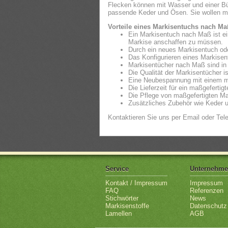
Flecken können mit Wasser und einer Bür
passende Keder und Ösen. Sie wollen m
Vorteile eines Markisentuchs nach Ma
Ein Markisentuch nach Maß ist ei
Markise anschaffen zu müssen.
Durch ein neues Markisentuch oder
Das Konfigurieren eines Markisen
Markisentücher nach Maß sind in e
Die Qualität der Markisentücher 
Eine Neubespannung mit einem ma
Die Lieferzeit für ein maßgeferti
Die Pflege von maßgefertigten Mar
Zusätzliches Zubehör wie Keder u
Kontaktieren Sie uns per Email oder Tele
Service
Unternehm
Kontakt / Impressum
Impressum
FAQ
Referenzen
Stichwörter
News
Markisenstoffe
Datenschutz
Lamellen
AGB