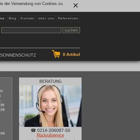
Sie der Verwendung von Cookies zu.
✕
me
Blog
Kontakt
über uns
Referenzen
0
Artikel
NSONNENSCHUTZ
BERATUNG
en
s
.
cht
cht
☎ 0214-206087-50
ise.
Rückrufservice