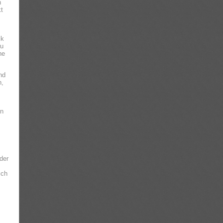
n
kt
ik
zu
ne
nd
n,
nn
der
ich