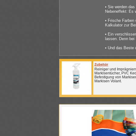
• Sie werden das 
Nebeneffekt: Es w
• Frische Farben 
Kalkulator zur Bes
• Ein verschlisse
lassen. Denn bei
• Und das Beste d
Zubehör
Reiniger und Imprägniermi
Markisentücher, PVC Ked
Befestigung von Markise
Markisen Volant.