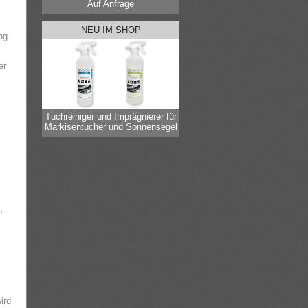
Auf Anfrage
NEU IM SHOP
ng
er
Tuchreiniger und Imprägnierer für
Markisentücher und Sonnensegel
n
ird