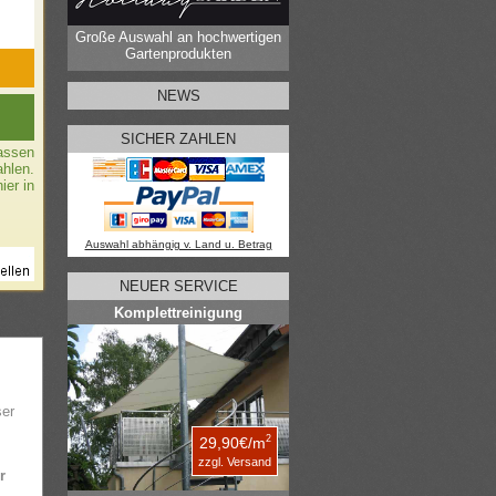
Große Auswahl an hochwertigen
Gartenprodukten
NEWS
SICHER ZAHLEN
assen
ahlen.
ier in
Auswahl abhängig v. Land u. Betrag
NEUER SERVICE
Komplettreinigung
ser
2
29,90€/m
zzgl. Versand
r