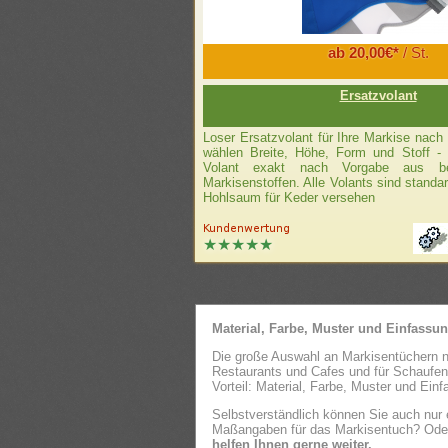
ab 20,00€*
/ St.
Ersatzvolant
Loser Ersatzvolant für Ihre Markise nach 
wählen Breite, Höhe, Form und Stoff - W
Volant exakt nach Vorgabe aus be
Markisenstoffen. Alle Volants sind stand
Hohlsaum für Keder versehen
Material, Farbe, Muster und Einfassun
Die große Auswahl an Markisentüchern n
Restaurants und Cafes und für Schaufen
Vorteil: Material, Farbe, Muster und Einf
Selbstverständlich können Sie auch nur
Maßangaben für das Markisentuch? Oder S
helfen Ihnen gerne weiter.