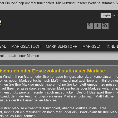
er Online-Shop optimal funktioniert. Mit Nutzung unserer Website stimmen 
Login
Ho
SAL
MARKISENTUCH
MARKISENSTOFF
MARKISEN
INNE
olant statt neuer Markise
sentuch oder Ersatzvolant statt neuer Markise
en Wind in Ihren Garten oder Ihre Terrasse bringen, aber dafür keine Unsumm
ines neuen Markisentuchs nach Maß – manchmal auch bereits mithilfe eine
önnen Sie Ihre Markise modernisieren, ohne Sie komplett erneuern zu müssen
 auf Ihrer Terrasse dank eines neuen Markisentuchs oder Markisenvolants ni
onnenschutz punkten, sondern auch mit schickem Design! Das spart Ihnen ni
ufwand, denn der Anschaffungspreis eines Markisentuchs nach Maß fällt bei
us, als der Kauf einer neuen Markise.
 ihrer Markise einwandfrei funktioniert, aber die Markise in die Jahre
 lohnt sich ein Markisentuch nach Maß, oder ein Ersatzvolant für Ihre Mark
 ein neues Markisentuch: