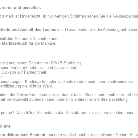
rieren und bestellen.
h Maß ist kinderleicht: In nur wenigen Schritten sehen Sie die Neubespannu
Breite und Ausfall des Tuches
ein. Hierzu finden Sie die Anleitung auf unser
 wählen
Sie aus 4 Varianten aus.
e Markisentuch
für die Markise.
ändig und bieten Schutz vor UVA+B-Strahlung.
seine Farbe, ist schmutz- und ölabweisend.
i Dickson auf Farbechtheit.
ht.
 Einrichtungen, Kindergärten oder Einkaufszentren sind flammenabweisende
tifizierung die richtige Wahl.
en, der Online-Konfigurator zeigt das aktuelle Modell und ermittelt sofort de
it der Auswahl zufrieden sind, können Sie direkt online Ihre Bestellung
rprüfen? Dann füllen Sie einfach das Kontaktformular aus, wir senden Ihnen
olant
 ein dekoratives Element
, sondern schützt auch vor einfallender Sonne. Es w