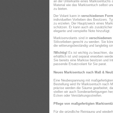
an der Unterkante eines Markisentuchs 
Material wie das Markisentuch selbst und
zu bieten.
Der Volant kann in
verschiedenen Forme
individuellen Vorlieben des Besitzers. T
zu erzielen. Der Hauptzweck eines Mark
schützen. Er kann auch als zusätzlicher
elegante und verspielte Note hinzufügt.
Markisenvolants sind in
verschiedenen
Stilvorlieben gerecht zu werden. Sie kön
die witterungsbeständig und langlebig si
!Wichtig!
Es ist wichtig zu beachten, da
erhältlich ist und separat erworben wer
Sie bereits eine Markise besitzen und I
passende Ersatzvolant für Sie parat.
Neues Markisentuch nach Maß & Neu
Eine Neubespannung mit maßgefertigtem M
Bestellung wird Ihr Markisentuch nach Ma
präzise werden die Säume gearbeitet, d
stellen wir auch Sonderanfertigungen he
Ecken oder Verstärkungsstreifen.
Pflege von maßgefertigten Markisent
Für die gründliche Reinigung und wiederh