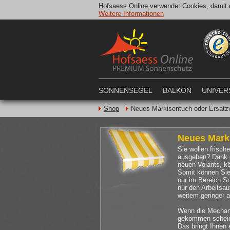
Hofsaess Online verwendet Cookies, damit d
Weitere Informationen
SONNENSEGEL
BALKON
UNIVER
Shop
Neues Markisentuch oder Ersatzv
Neues Marki
Sie wollen frisch
ausgeben? Dank e
neuen Volants, k
Somit können Sie
nur im Bereich S
nur den Arbeitsa
weitem geringer a
Wenn die Mechanik
gekommen scheint,
Das bringt Ihnen