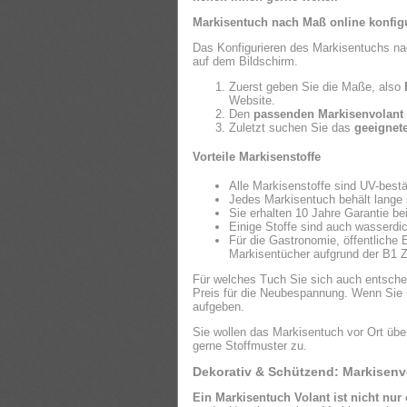
Markisentuch nach Maß online konfigu
Das Konfigurieren des Markisentuchs nac
auf dem Bildschirm.
Zuerst geben Sie die Maße, also
Website.
Den
passenden Markisenvolant
Zuletzt suchen Sie das
geeignet
Vorteile Markisenstoffe
Alle Markisenstoffe sind UV-best
Jedes Markisentuch behält lange 
Sie erhalten 10 Jahre Garantie be
Einige Stoffe sind auch wasserdic
Für die Gastronomie, öffentliche
Markisentücher aufgrund der B1 Zer
Für welches Tuch Sie sich auch entscheid
Preis für die Neubespannung. Wenn Sie m
aufgeben.
Sie wollen das Markisentuch vor Ort übe
gerne Stoffmuster zu.
Dekorativ & Schützend: Markisenv
Ein Markisentuch Volant ist nicht nur