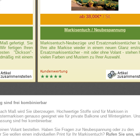
ab 38,00€*
/ St.
Markisentuch / Neubespannung
Maß gefertigt. Sie
Markisentuch-Neubezüge und Ersatzmarkisentücher l
ir fertigen Ihren
Ihre alte Markise wieder in einem neuen Glanz erstr
sten "Dickson"-
Ersatzmarkisentücher - mit oder ohne Volant - stehen h
ardmäßig mit einem
vielen Farben und Mustern zu Ihrer Auswahl.
g sind frei kombinierbar
ach Maß wird Sie überzeugen. Hochwertige Stoffe sind für Markisen in
stermarkisen genauso geeignet wie für private Balkone und Wintergärten. Un
assung sind frei kombinierbar.
 einen Volant bestellen. Haben Sie Fragen zur Neubespannung oder zu den
ie wollen einen individuellen Print für Ihr Markisentuch?
Rufen Sie uns, wi