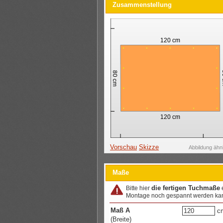
Zusammenstellung
Vorschau
Skizze
Abbildung ähn
Maße
die fertigen Tuchmaße
Bitte hier
Montage noch gespannt werden ka
Maß A
c
(Breite)