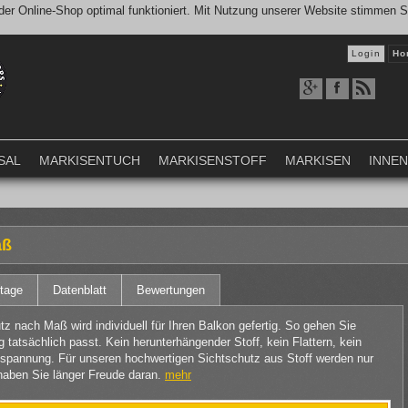
er Online-Shop optimal funktioniert. Mit Nutzung unserer Website stimmen 
Login
Ho
SAL
MARKISENTUCH
MARKISENSTOFF
MARKISEN
INNE
aß
tage
Datenblatt
Bewertungen
 nach Maß wird individuell für Ihren Balkon gefertig. So gehen Sie
tatsächlich passt. Kein herunterhängender Stoff, kein Flattern, kein
pannung. Für unseren hochwertigen Sichtschutz aus Stoff werden nur
aben Sie länger Freude daran.
mehr