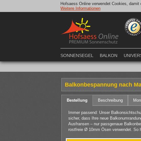
Hofsaess Online verwendet Cookies, damit d
Weitere Informationen
SONNENSEGEL
BALKON
UNIVER
Balkonbespannung nach M
Bestellung
Beschreibung
Mon
Immer passend: Unser Balkonsichtschutz
sicher, dass Ihre neue Balkonumrandung 
Ausfransen – nur passgenaue Balkonbes
rostfreie Ø 10mm Ösen verwendet. So h