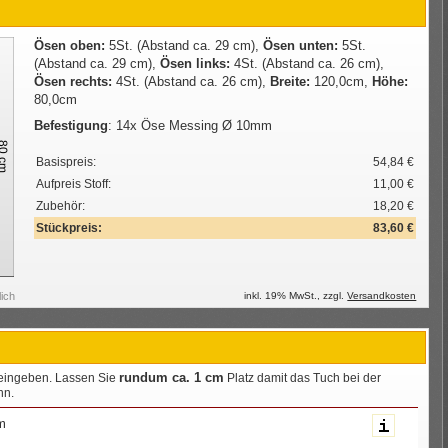
Ösen oben:
5St. (Abstand ca. 29 cm),
Ösen unten:
5St.
(Abstand ca. 29 cm),
Ösen links:
4St. (Abstand ca. 26 cm),
Ösen rechts:
4St. (Abstand ca. 26 cm),
Breite:
120,0cm,
Höhe:
80,0cm
Befestigung
:
14x Öse Messing Ø 10mm
Basispreis:
54,84 €
Aufpreis Stoff:
11,00 €
Zubehör:
18,20 €
Stückpreis:
83,60 €
lich
inkl.
19
% MwSt., zzgl.
Versandkosten
rundum ca. 1 cm
eingeben. Lassen Sie
Platz damit das Tuch bei der
nn.
m