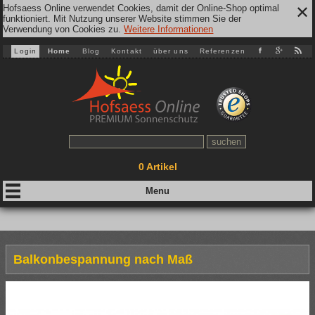
Hofsaess Online verwendet Cookies, damit der Online-Shop optimal
✕
funktioniert. Mit Nutzung unserer Website stimmen Sie der
Verwendung von Cookies zu.
Weitere Informationen
Login
Home
Blog
Kontakt
über uns
Referenzen
0
Artikel
Balkonbespannung nach Maß