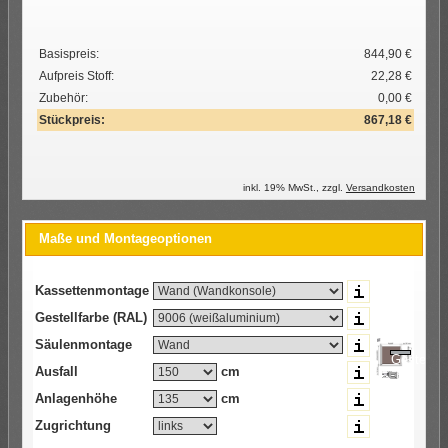
Basispreis:
844,90 €
Aufpreis Stoff:
22,28 €
Zubehör:
0,00 €
Stückpreis:
867,18 €
inkl.
19
% MwSt., zzgl.
Versandkosten
Maße und Montageoptionen
Kassettenmontage
Gestellfarbe (RAL)
Säulenmontage
Gestell
Ausfall
cm
Anlagenhöhe
cm
Zugrichtung