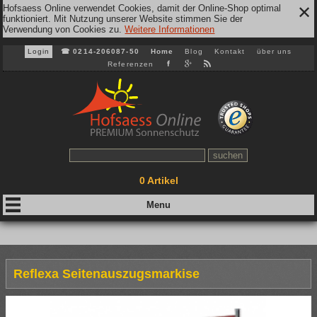
Hofsaess Online verwendet Cookies, damit der Online-Shop optimal
✕
funktioniert. Mit Nutzung unserer Website stimmen Sie der
Verwendung von Cookies zu.
Weitere Informationen
Login
☎
0214-206087-50
Home
Blog
Kontakt
über uns
Referenzen
0
Artikel
Reflexa Seitenauszugsmarkise