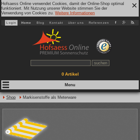
Hofsaess Online verwendet Cookies, damit der Online-Shop optimal
✕
funktioniert. Mit Nutzung unserer Website stimmen Sie der
Verwendung von Cookies zu.
Weitere Informationen
Login
Home
Blog
Kontakt
über uns
Referenzen
0
Artikel
Shop
Markisenstoffe als Meterware