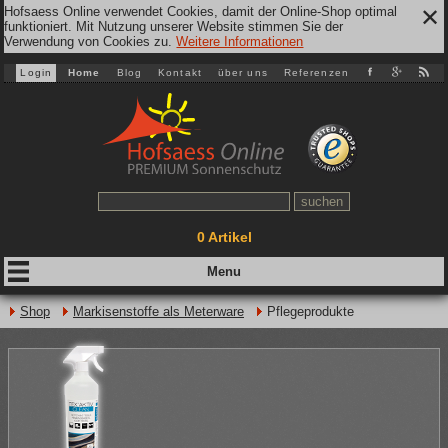
Hofsaess Online verwendet Cookies, damit der Online-Shop optimal
✕
funktioniert. Mit Nutzung unserer Website stimmen Sie der
Verwendung von Cookies zu.
Weitere Informationen
Login
Home
Blog
Kontakt
über uns
Referenzen
0
Artikel
Shop
Markisenstoffe als Meterware
Pflegeprodukte