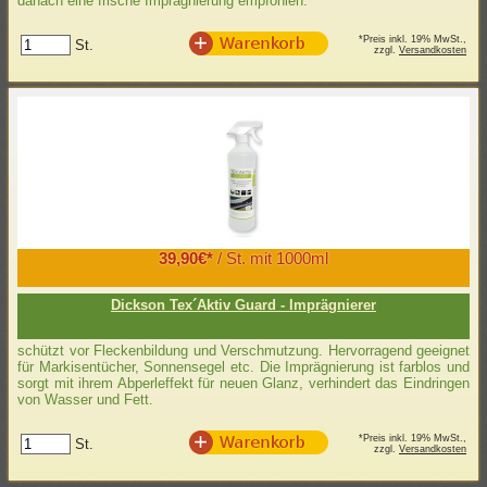
danach eine frische Imprägnierung empfohlen.
*Preis inkl. 19% MwSt.,
St.
zzgl.
Versandkosten
39,90€*
/ St. mit 1000ml
Dickson Tex´Aktiv Guard - Imprägnierer
schützt vor Fleckenbildung und Verschmutzung. Hervorragend geeignet
für Markisentücher, Sonnensegel etc. Die Imprägnierung ist farblos und
sorgt mit ihrem Abperleffekt für neuen Glanz, verhindert das Eindringen
von Wasser und Fett.
*Preis inkl. 19% MwSt.,
St.
zzgl.
Versandkosten