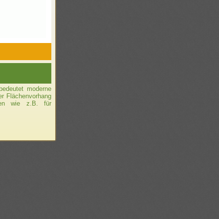
 bedeutet moderne
er Flächenvorhang
ten wie z.B. für