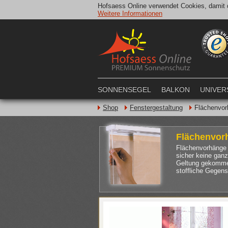
Hofsaess Online verwendet Cookies, damit d
Weitere Informationen
SONNENSEGEL
BALKON
UNIVER
Shop
Fenstergestaltung
Flächenvor
Flächenvor
Flächenvorhänge 
sicher keine ganz
Geltung gekommen
stoffliche Gegen