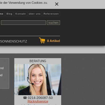
Sie der Verwendung von Cookies zu.
✕
me
Blog
Kontakt
über uns
Referenzen
0
Artikel
NSONNENSCHUTZ
BERATUNG
ind
nd
☎ 0214-206087-50
Rückrufservice