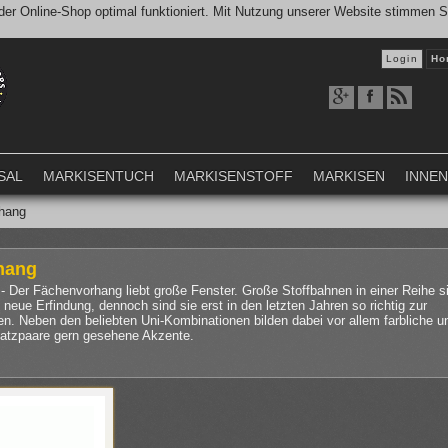
er Online-Shop optimal funktioniert. Mit Nutzung unserer Website stimmen 
Login
Ho
SAL
MARKISENTUCH
MARKISENSTOFF
MARKISEN
INNE
hang
hang
- Der Fächenvorhang liebt große Fenster. Große Stoffbahnen in einer Reihe s
 neue Erfindung, dennoch sind sie erst in den letzten Jahren so richtig zur
. Neben den beliebten Uni-Kombinationen bilden dabei vor allem farbliche u
satzpaare gern gesehene Akzente.