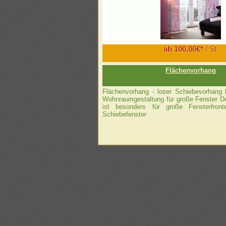
ab 100,00€*
/ St.
Flächenvorhang
Flächenvorhang - loser Schiebevorhang
Wohnraumgestaltung für große Fenster D
ist besonders für große Fensterfron
Schiebefenster