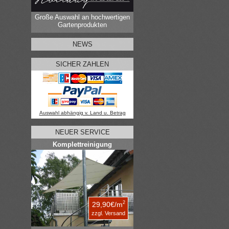
Große Auswahl an hochwertigen
Gartenprodukten
NEWS
SICHER ZAHLEN
Auswahl abhängig v. Land u. Betrag
NEUER SERVICE
Komplettreinigung
2
29,90€/m
zzgl. Versand