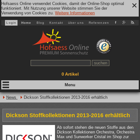
Hofsaess Online verwendet Cookies, damit der Online-Shop optimal
✕
funktioniert. Mit Nutzung unserer Website stimmen Sie der
Verwendung von Cookies zu.
Weitere Informationen
Login
Home
Blog
Kontakt
über uns
Referenzen
0
Artikel
News
Dickson Stoffkollektionen 2013-2016 erhältlich
Dickson Stoffkollektionen 2013-2016 erhältlich
Ab sofort stehen die neuen Stoffe aus den
Dickson Kollektionen Orchestra, Orchestra
Max und Sunworker Cristal im Shop zur