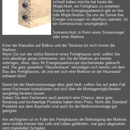
schnell haben möchte hat heute die
Möglichkeit, ein Fertighaus zu erwerben.
Gerade im Energiesparbereich gibt es hier
tolle Möglichkeiten. Da uns die Sonne ihre
Energie sozusagen im überfluss spendet, ist
ein Sonnenschutz unumgänglich.
Sonnenschutz in Form eines Sonnensegel
oder einer Markise.
Einer der Klassiker auf Balkon und der Terrasse ist noch immer die
Markise.
Wenn Sie nun der stolze Besitzer eines Fertighauses sind, sollten Sie
sich allerdings genau informieren, wie Sie die Markise am besten
anbringen, ohne, dass Ihr Energiesparkonzept durcheinander gebracht
wird. Die ganz gewieften "Häuslesbauer" erkundigen sich bereits vor dem
Bau des Fertighauses, ob und wie sich eine Markise an der Hauswand
anbauen lässt.
Damit bei der Markisenmontage alles glatt läuft, sollten Sie auf jeden Fall
einen Fachmann kontaktieren und sich über die Montagemöglichkeiten
ausgiebig beraten lassen.
Geben Sie dem Fachmann auch preislich eine Chance, denn gute
Beratung und hochwertige Produkte haben ihren Preis. Nicht alle Standard
Produkte aus dem Baumarkt sind auch für die Markisenmontage gut
geeignet.
Am wichtigsten ist im Falle des Fertighauses die Befestigung der Markise,
denn Unfälle können hier Leib und Leben gefährden, mal ganz abgesehen
vom materiellen Schaden.