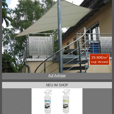
2
29,90€/m
zzgl. Versand
Auf Anfrage
NEU IM SHOP