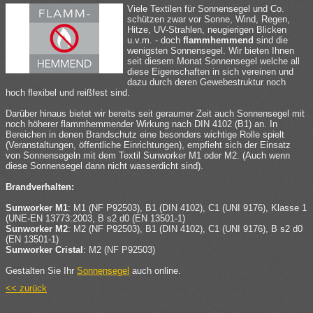
Viele Textilen für Sonnensegel und Co.
schützen zwar vor Sonne, Wind, Regen,
Hitze, UV-Strahlen, neugierigen Blicken
u.v.m. - doch
flammhemmend
sind die
wenigsten Sonnensegel. Wir bieten Ihnen
seit diesem Monat Sonnensegel welche all
diese Eigenschaften in sich vereinen und
dazu durch deren Gewebestruktur noch
hoch flexibel und reißfest sind.
Darüber hinaus bietet wir bereits seit geraumer Zeit auch Sonnensegel mit
noch höherer flammhemmender Wirkung nach DIN 4102 (B1) an. In
Bereichen in denen Brandschutz eine besonders wichtige Rolle spielt
(Veranstaltungen, öffentliche Einrichtungen), empfieht sich der Einsatz
von Sonnensegeln mit dem Textil Sunworker M1 oder M2. (Auch wenn
diese Sonnensegel dann nicht wasserdicht sind).
Brandverhalten:
Sunworker M1
: M1 (NF P92503), B1 (DIN 4102), C1 (UNI 9176), Klasse 1
(UNE-EN 13773:2003, B s2 d0 (EN 13501-1)
Sunworker M2
: M2 (NF P92503), B1 (DIN 4102), C1 (UNI 9176), B s2 d0
(EN 13501-1)
Sunworker Cristal
: M2 (NF P92503)
Gestalten Sie Ihr
Sonnensegel
auch online.
<< zurück