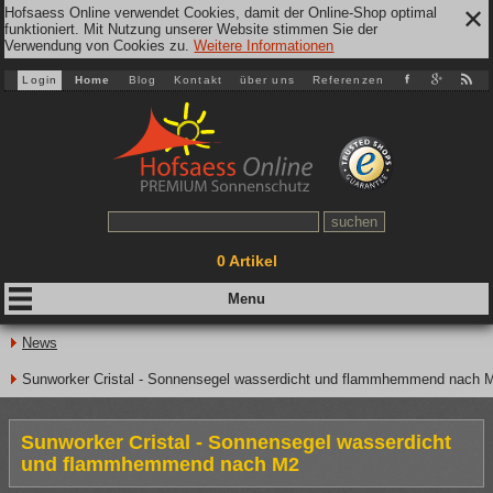
Hofsaess Online verwendet Cookies, damit der Online-Shop optimal
✕
funktioniert. Mit Nutzung unserer Website stimmen Sie der
Verwendung von Cookies zu.
Weitere Informationen
Login
Home
Blog
Kontakt
über uns
Referenzen
0
Artikel
News
Sunworker Cristal - Sonnensegel wasserdicht und flammhemmend nach 
Sunworker Cristal - Sonnensegel wasserdicht
und flammhemmend nach M2