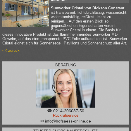
Sunworker Cristal von Dickson Constant
ist transparent, lichtdurchlässig, wasserdicht,
widerstandsfähig, reißfest, leicht zu
reinigen… Auf den ersten Blick so
gegensätzichen Eigenschaften vereint
Sunworker Cristal in einem. Die Basis für
dieses innovative Produkt ist das flammhemmendes Sunworker M1-
Gewebe, auf das eine transparente PVC-Folie aufkaschiert ist. Sunworker
Cristal eignet sich für Sonnensegel, Pavillons und Sonnenschutz aller Art.
<< zurück
BERATUNG
☎ 0214-206087-50
Rückrufservice
✉ info@hofsaess-online.de