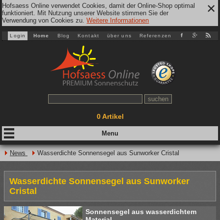
Hofsaess Online verwendet Cookies, damit der Online-Shop optimal
✕
funktioniert. Mit Nutzung unserer Website stimmen Sie der
Verwendung von Cookies zu.
Weitere Informationen
Login
Home
Blog
Kontakt
über uns
Referenzen
0
Artikel
News
Wasserdichte Sonnensegel aus Sunworker Cristal
Wasserdichte Sonnensegel aus Sunworker
Cristal
Sonnensegel aus wasserdichtem
Material