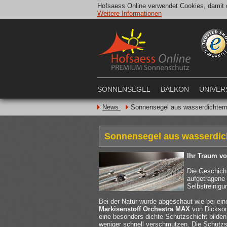
Hofsaess Online verwendet Cookies, damit d
Weitere Informationen
SONNENSEGEL
BALKON
UNIVER
News
Sonnensegel aus wasserdichtem
Sonnensegel aus wasserdic
Ihr Traum v
Die Geschicht
aufgetragene
Selbstreinigu
Bei der Natur wurde abgeschaut wie bei ei
Markisenstoff Orchestra MAX
von Dickson
eine besonders dichte Schutzschicht bilden
weniger schnell verschmutzen. Die Schutz