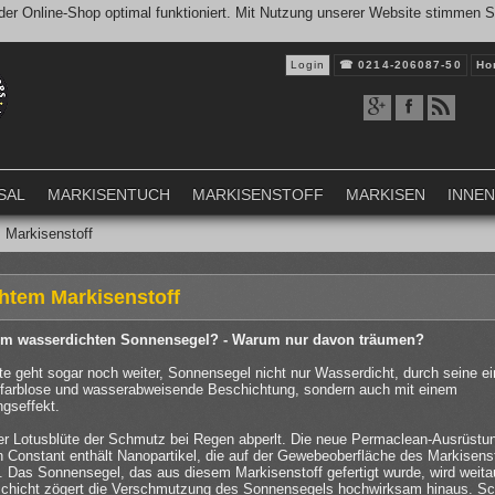
er Online-Shop optimal funktioniert. Mit Nutzung unserer Website stimmen 
Login
☎
0214-206087-50
Ho
SAL
MARKISENTUCH
MARKISENSTOFF
MARKISEN
INNE
 Markisenstoff
htem Markisenstoff
om wasserdichten Sonnensegel? - Warum nur davon träumen?
e geht sogar noch weiter, Sonnensegel nicht nur Wasserdicht, durch seine ei
 farblose und wasserabweisende Beschichtung, sondern auch mit einem
ngseffekt.
ner Lotusblüte der Schmutz bei Regen abperlt. Die neue Permaclean-Ausrüstu
 Constant enthält Nanopartikel, die auf der Gewebeoberfläche des Markisens
. Das Sonnensegel, das aus diesem Markisenstoff gefertigt wurde, wird weit
schicht zögert die Verschmutzung des Sonnensegels hochwirksam hinaus. S