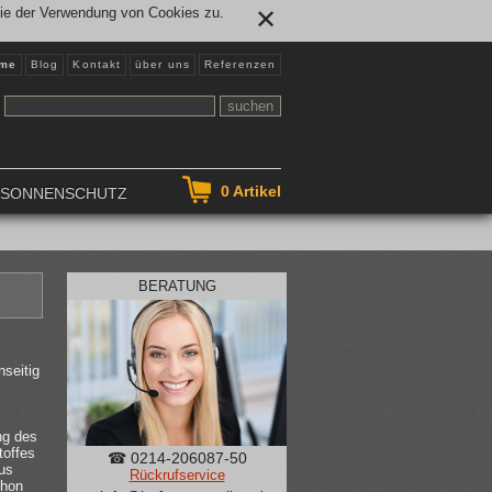
Sie der Verwendung von Cookies zu.
✕
me
Blog
Kontakt
über uns
Referenzen
0
Artikel
NSONNENSCHUTZ
BERATUNG
nseitig
ng des
toffes
☎ 0214-206087-50
aus
Rückrufservice
chon