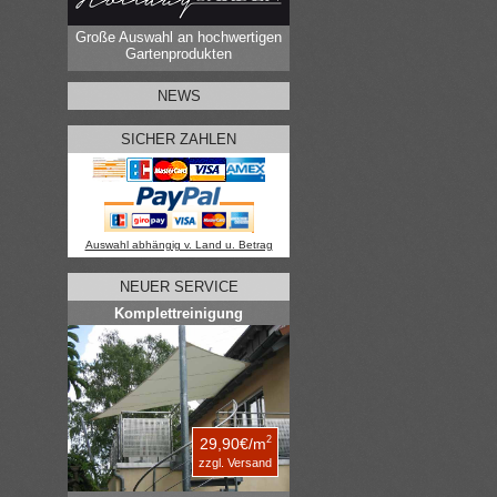
Große Auswahl an hochwertigen
Gartenprodukten
NEWS
SICHER ZAHLEN
Auswahl abhängig v. Land u. Betrag
NEUER SERVICE
Komplettreinigung
2
29,90€/m
zzgl. Versand