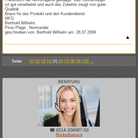
ist gut verarbeitet und auch das Zubehör zeugt von guter
Qualität.
Bravo für das Produkt und den Kundendienst
MFG
Berthold Wilhelm
Pirou Plage , Normandie
geschrieben von: Berthold Wilhelm am: 28.07.2009
Seite:
[1]
[2]
[3]
[4]
[5]
[6]
[7]
[8]
[9]
[10]
...
BERATUNG
☎ 0214-206087-50
Rückrufservice