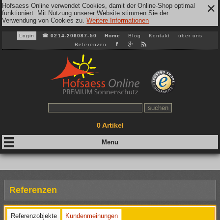
Hofsaess Online verwendet Cookies, damit der Online-Shop optimal
✕
funktioniert. Mit Nutzung unserer Website stimmen Sie der
Verwendung von Cookies zu.
Weitere Informationen
Login
☎
0214-206087-50
Home
Blog
Kontakt
über uns
Referenzen
0
Artikel
Referenzen
Referenzobjekte
Kundenmeinungen