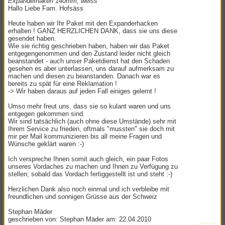
Expanderhaken 140mm, weiss
Hallo Liebe Fam. Hofsäss
Heute haben wir Ihr Paket mit den Expanderhacken
erhalten ! GANZ HERZLICHEN DANK, dass sie uns diese
gesendet haben.
Wie sie richtig geschrieben haben, haben wir das Paket
entgegengenommen und den Zustand leider nicht gleich
beanstandet - auch unser Paketdienst hat den Schaden
gesehen es aber unterlassen, uns darauf aufmerksam zu
machen und diesen zu beanstanden. Danach war es
bereits zu spät für eine Reklamation !
-> Wir haben daraus auf jeden Fall einiges gelernt !
Umso mehr freut uns, dass sie so kulant waren und uns
entgegen gekommen sind.
Wir sind tatsächlich (auch ohne diese Umstände) sehr mit
Ihrem Service zu frieden, oftmals "mussten" sie doch mit
mir per Mail kommunizieren bis all meine Fragen und
Wünsche geklärt waren :-)
Ich verspreche Ihnen somit auch gleich, ein paar Fotos
unseres Vordaches zu machen und Ihnen zu Verfügung zu
stellen; sobald das Vordach fertiggestellt ist und steht :-)
Herzlichen Dank also noch einmal und ich verbleibe mit
freundlichen und sonnigen Grüsse aus der Schweiz
Stephan Mäder
geschrieben von: Stephan Mäder am: 22.04.2010