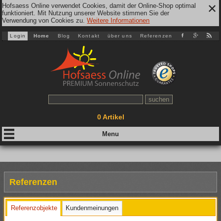
Hofsaess Online verwendet Cookies, damit der Online-Shop optimal
✕
funktioniert. Mit Nutzung unserer Website stimmen Sie der
Verwendung von Cookies zu.
Weitere Informationen
Login
Home
Blog
Kontakt
über uns
Referenzen
0
Artikel
Referenzen
Referenzobjekte
Kundenmeinungen