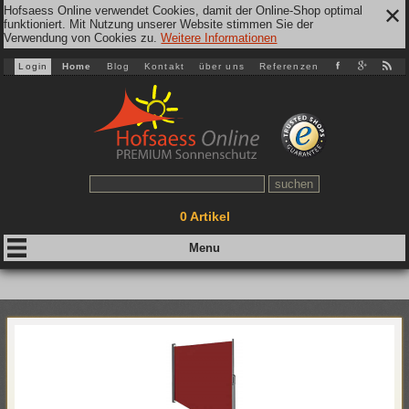
Hofsaess Online verwendet Cookies, damit der Online-Shop optimal
✕
funktioniert. Mit Nutzung unserer Website stimmen Sie der
Verwendung von Cookies zu.
Weitere Informationen
Login
Home
Blog
Kontakt
über uns
Referenzen
0
Artikel