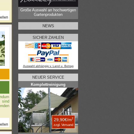
Große Auswahl an hochwertigen
Gartenprodukten
NEWS
SICHER ZAHLEN
Auswahl abhängig v. Land u. Betrag
NEUER SERVICE
Komplettreinigung
undum
 sind
enden
2
29,90€/m
zzgl. Versand