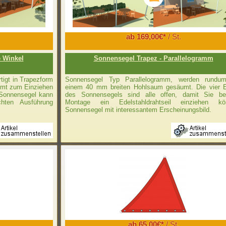
ab 169,00€*
/ St.
e Winkel
Sonnensegel Trapez - Parallelogramm
igt in Trapezform
Sonnensegel Typ Parallelogramm, werden rundu
umt zum Einziehen
einem 40 mm breiten Hohlsaum gesäumt. Die vier 
 Sonnensegel kann
des Sonnensegels sind alle offen, damit Sie be
hten Ausführung
Montage ein Edelstahldrahtseil einziehen kö
Sonnensegel mit interessantem Erscheinungsbild.
ab 65,00€*
/ St.