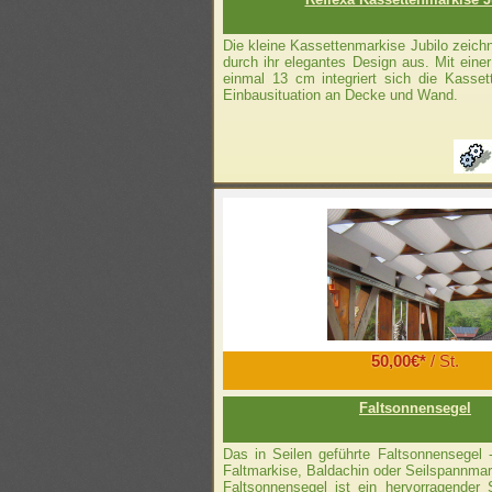
Die kleine Kassettenmarkise Jubilo zeich
durch ihr elegantes Design aus. Mit ein
einmal 13 cm integriert sich die Kasset
Einbausituation an Decke und Wand.
50,00€*
/ St.
Faltsonnensegel
Das in Seilen geführte Faltsonnensegel 
Faltmarkise, Baldachin oder Seilspannma
Faltsonnensegel ist ein hervorragender 