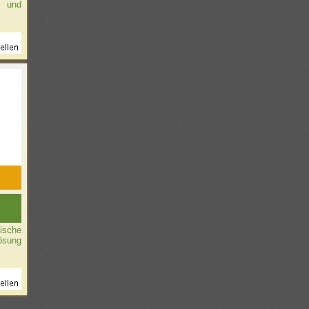
 und
tische
ösung