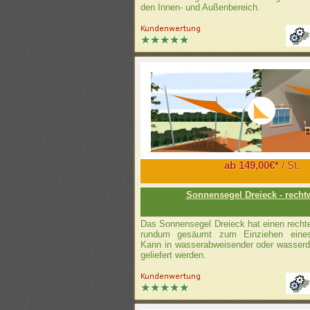
den Innen- und Außenbereich.
ab 149,00€*
/ St.
Sonnensegel Dreieck - recht
Das Sonnensegel Dreieck hat einen recht
rundum gesäumt zum Einziehen eines 
Kann in wasserabweisender oder wasserd
geliefert werden.