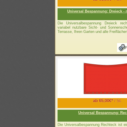
Universal Bespannung: Dreieck - 
Die Universalbespannung Dreieck recht
variabel nutzbare Sicht- und Sonnenschu
Terrasse, Ihren Garten und alle Freifläche
ab 65,00€*
/ St.
Universal Bespannung: Rec
Die Universalbespannung Rechteck ist ei