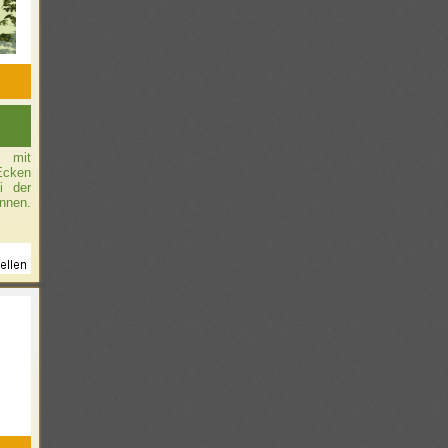
m mit
Ecken
i der
nnen.