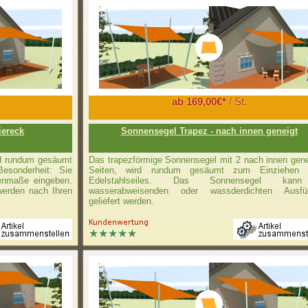
ab 169,00€*
/ St.
iereck
Sonnensegel Trapez - nach innen geneigt
rd rundum gesäumt
Das trapezförmige Sonnensegel mit 2 nach innen gene
Besonderheit: Sie
Seiten, wird rundum gesäumt zum Einziehen 
tenmaße eingeben.
Edelstahlseiles. Das Sonnensegel kan
werden nach Ihren
wasserabweisenden oder wassderdichten Ausfü
geliefert werden.