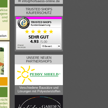
✉ info@hofsaess-online.de
TRUSTED SHOPS
rkise
KÄUFERSCHUTZ
ogene
 sind
n und
UNSERE NEUEN
PARTNERSHOPS
Verschiedene Bausätze und
Lösungen mit Polyesterstoffen
nicht
erden
 Jedes