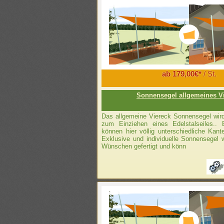
ab 179,00€*
/ St.
Sonnensegel allgemeines V
Das allgemeine Viereck Sonnensegel wi
zum Einziehen eines Edelstalseiles.. 
können hier völlig unterschiedliche Kan
Exklusive und individuelle Sonnensegel 
Wünschen gefertigt und könn