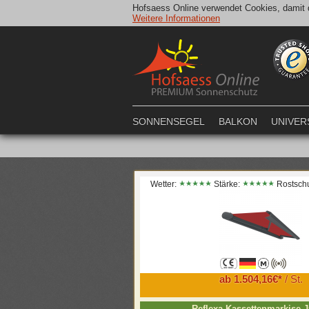
Hofsaess Online verwendet Cookies, damit d
Weitere Informationen
SONNENSEGEL
BALKON
UNIVER
Wetter:
Stärke:
Rostsch
ab 1.504,16€*
/ St.
Reflexa Kassettenmarkise J