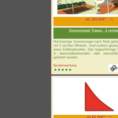
ab 169,00€*
/ St.
Sonnensegel Trapez - 2 recht
Hochwertige Sonnensegel nach Maß gefert
mit 2 rechten Winkeln, sind rundum gesä
eines Edelstahseiles. Das trapezförmige
in wasserabweisenden oder wasserdic
geliefert werden.
ab 65,00€*
/ St.