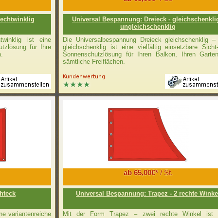
rechtwinklig
Universal Bespannung: Dreieck - gleichschenklig
ungleichschenklig
winklig ist eine
Die Universalbespannung Dreieck gleichschenklig – 
tzlösung für Ihre
gleichschenklig ist eine vielfältig einsetzbare Sich
n.
Sonnenschutzlösung für Ihren Balkon, Ihren Garte
sämtliche Freiflächen.
ab 65,00€*
/ St.
hteck
Universal Bespannung: Trapez - 2 rechte Winke
ne variantenreiche
Mit der Form Trapez – zwei rechte Winkel ist 