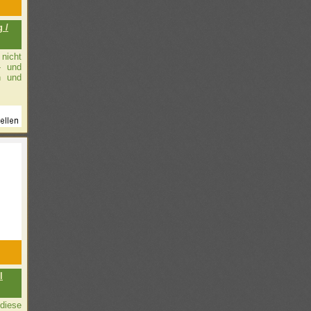
 /
nicht
t- und
n und
l
diese