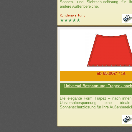
Sonnen- und Sichtschutzlösung für I
andere Außenbereiche.
ab 65,00€*
/ St.
Universal Bespannung: Trapez - nach
Die elegante Form Trapez – nach innen 
Universalbespannung eine idea
Sonnenschutzlösung für Ihre Außenbereic