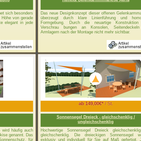
net sich besonders
Das neue Designkonzept dieser offenen Gelenkarmma
er Höhe von gerade
überzeugt durch klare Linienführung und hom
te elegant in jede
Formgebung. Durch die neuartige Konstruktion
Verschrau­ bungen an Konsolen, Seitendeckel
Armlagern nach der Montage nicht mehr sichtbar.
ab 149,00€*
/ St.
Sonnensegel Dreieck - gleichschenklig /
ungleichschenklig
- wird häufig auch
Hochwertige Sonnensegel Dreieck gleichschenklig-
rkise genannt. Das
gleichschenklig. Die dreieckigen Sonnensegel w
Sonnenschutz, für
exklusiv und individuell für Sie auf Maß gefertigt.