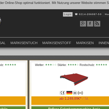
er Online-Shop optimal funktioniert. Mit Nutzung unserer Website stimmen 
Login
☎
0214-206087-50
Ho
SAL
MARKISENTUCH
MARKISENSTOFF
MARKISEN
INNE
utz:
Wetter:
Stärke:
Rostschutz:
ab 1.249,89€*
/ St.
ubilo
Reflexa Gelenkarmmmarkise Aeria