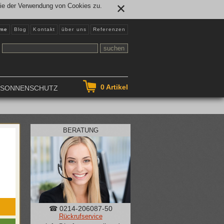
Sie der Verwendung von Cookies zu.
✕
me
Blog
Kontakt
über uns
Referenzen
0
Artikel
NSONNENSCHUTZ
BERATUNG
☎ 0214-206087-50
Rückrufservice