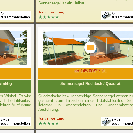
Sonnensegel ist ein Unikat!
ab 145,00€*
/ St.
winklig
Sonnensegel Rechteck / Quadrat
en Winkel .Es wird
Quadratische bzw. rechteckige Sonnensegel werden r
Edelstahlseiles.
gesäumt zum Einziehen eines Edelstahlseiles. Sie
ichten Ausführung
lieferbar in wasserdichten und wasserabweis
Ausführung.