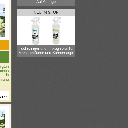
Auf Anfrage
NEU IM SHOP
Tuchreiniger und Imprägnierer für
Markisentücher und Sonnensegel
igten
eines
n in
hrung