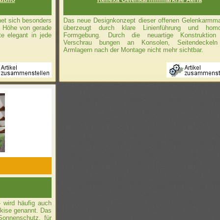
net sich besonders
Das neue Designkonzept dieser offenen Gelenkarmma
er Höhe von gerade
überzeugt durch klare Linienführung und hom
te elegant in jede
Formgebung. Durch die neuartige Konstruktion
Verschrau­ bungen an Konsolen, Seitendeckel
Armlagern nach der Montage nicht mehr sichtbar.
- wird häufig auch
rkise genannt. Das
Sonnenschutz, für