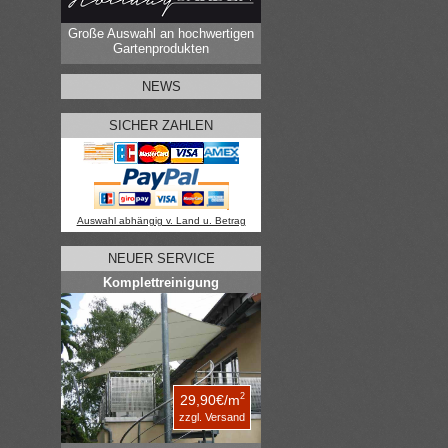
Große Auswahl an hochwertigen
Gartenprodukten
NEWS
SICHER ZAHLEN
Auswahl abhängig v. Land u. Betrag
NEUER SERVICE
Komplettreinigung
2
29,90€/m
zzgl. Versand