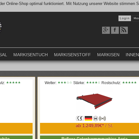
er Online-Shop optimal funktioniert. Mit Nutzung unserer Website stimmen 
Login
Ho
SAL
MARKISENTUCH
MARKISENSTOFF
MARKISEN
INNE
utz:
Wetter:
Stärke:
Rostschutz:
ab 1.249,89€*
/ St.
ubilo
Reflexa Gelenkarmmmarkise Aeria