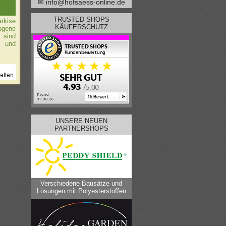
✉ info@hofsaess-online.de
TRUSTED SHOPS
rkise
KÄUFERSCHUTZ
ogene
 sind
n und
UNSERE NEUEN
PARTNERSHOPS
Verschiedene Bausätze und
Lösungen mit Polyesterstoffen