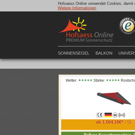
Hofsaess Online verwendet Cookies, damit d
Weitere Informationen
SONNENSEGEL
BALKON
UNIVER
Wetter:
Stärke:
Rostsch
ab 1.504,16€*
/ St.
Reflexa Kassettenmarkise J