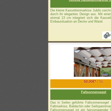
Die kleine Kassettenmarkise Jubilo zeich
durch ihr elegantes Design aus. Mit ein
einmal 13 cm integriert sich die Kasset
Einbausituation an Decke und Wand.
50,00€*
/ St.
Faltsonnensegel
Das in Seilen geführte Faltsonnensegel 
Faltmarkise, Baldachin oder Seilspannma
Faltsonnensegel ist ein hervorragender 