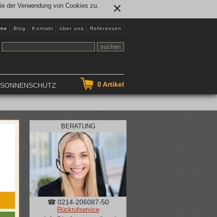
Sie der Verwendung von Cookies zu.
✕
me
Blog
Kontakt
über uns
Referenzen
0
Artikel
NSONNENSCHUTZ
BERATUNG
☎ 0214-206087-50
Rückrufservice