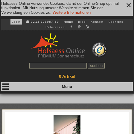
Hofsaess Online verwendet Cookies, damit der Online-Shop optimal
✕
funktioniert. Mit Nutzung unserer Website stimmen Sie der
Verwendung von Cookies zu.
Weitere Informationen
Login
☎
0214-206087-50
Home
Blog
Kontakt
über uns
Referenzen
0
Artikel