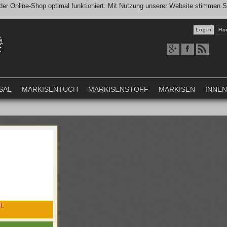
er Online-Shop optimal funktioniert. Mit Nutzung unserer Website stimmen 
Login
Ho
SAL
MARKISENTUCH
MARKISENSTOFF
MARKISEN
INNE
t.
m