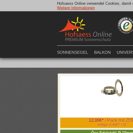
Hofsaess Online verwendet Cookies, damit d
Weitere Informationen
SONNENSEGEL
BALKON
UNIVER
12,00€*
/ Pack mit 25S
entspr. 0,48€* / St.
Öse Edelstahl Ø 10m