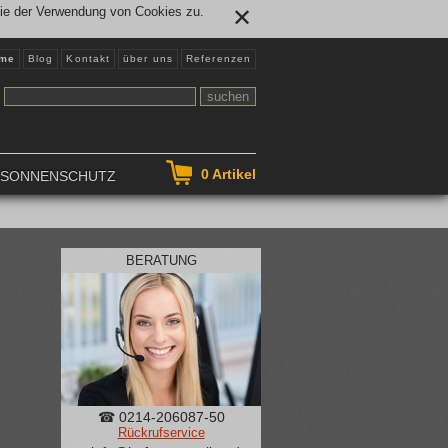
Sie der Verwendung von Cookies zu.
✕
me
Blog
Kontakt
über uns
Referenzen
0
Artikel
NSONNENSCHUTZ
BERATUNG
☎ 0214-206087-50
Rückrufservice