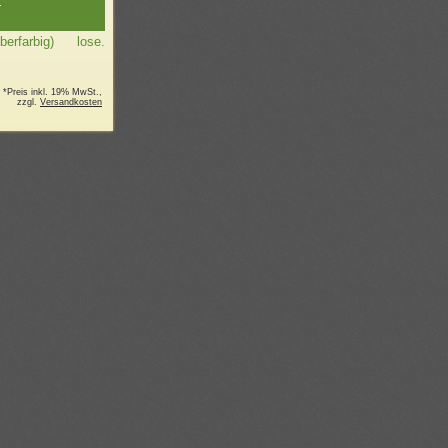
farbig) lose.
*Preis inkl. 19% MwSt.,
zzgl.
Versandkosten