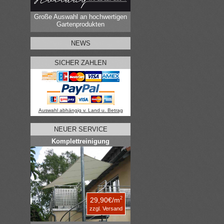
Große Auswahl an hochwertigen
Gartenprodukten
NEWS
SICHER ZAHLEN
Auswahl abhängig v. Land u. Betrag
NEUER SERVICE
Komplettreinigung
2
29,90€/m
zzgl. Versand