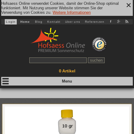
Hofsaess Online verwendet Cookies, damit der Online-Shop optimal
✕
funktioniert. Mit Nutzung unserer Website stimmen Sie der
Verwendung von Cookies zu.
Weitere Informationen
Login
Home
Blog
Kontakt
über uns
Referenzen
0
Artikel