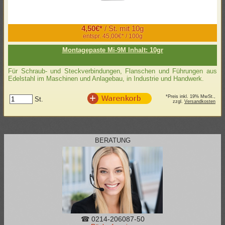
4,50€*
/ St. mit 10g
entspr. 45,00€* / 100g
Montagepaste Mi-9M Inhalt: 10gr
Für Schraub- und Steckverbindungen, Flanschen und Führungen aus
Edelstahl im Maschinen und Anlagebau, in Industrie und Handwerk.
*Preis inkl. 19% MwSt.,
St.
zzgl.
Versandkosten
BERATUNG
☎ 0214-206087-50