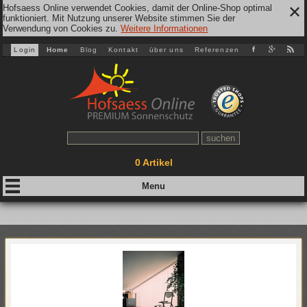
Hofsaess Online verwendet Cookies, damit der Online-Shop optimal
✕
funktioniert. Mit Nutzung unserer Website stimmen Sie der
Verwendung von Cookies zu.
Weitere Informationen
Login
Home
Blog
Kontakt
über uns
Referenzen
0
Artikel