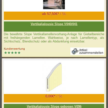
ab 57,50€*
/ St.
Vertikaljalousie Slope V040/041
Die bewährte Slope Vertikallamellenvorhang-Anlage für Giebelbereiche
mit freihängenden Lamellen. Wahlweise, je nach Lamellentyp, als
Sichtschutz, Blendschutz oder als Abdunklung einsetzbar.
0,00€*
/ St.
Vertikaljalousie Slope gebogen V096