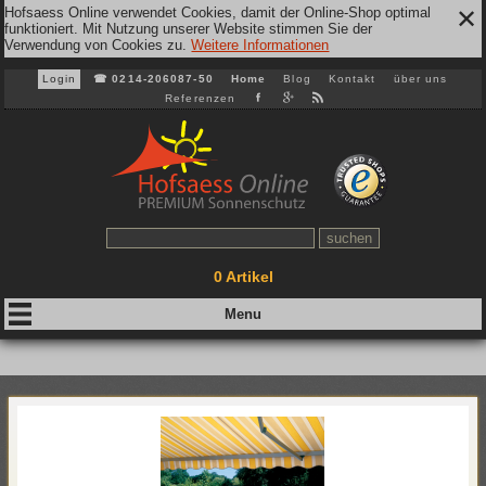
Hofsaess Online verwendet Cookies, damit der Online-Shop optimal
✕
funktioniert. Mit Nutzung unserer Website stimmen Sie der
Verwendung von Cookies zu.
Weitere Informationen
Login
☎
0214-206087-50
Home
Blog
Kontakt
über uns
Referenzen
0
Artikel