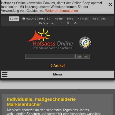
Hofsaess Online verwendet Cookies, damit der Online-Shop optimal
✕
funktioniert. Mit Nutzung unserer Website stimmen Sie der
Verwendung von Cookies zu.
Weitere Informationen
Login
☎
0214-206087-50
Home
Blog
Kontakt
über uns
Referenzen
0
Artikel
Individuelle, maßgeschneiderte
Markisentücher
Markisen spenden an den schönsten Tagen des Jahres
wohltuenden Schatten und sorgen für eine besonders wohnliche