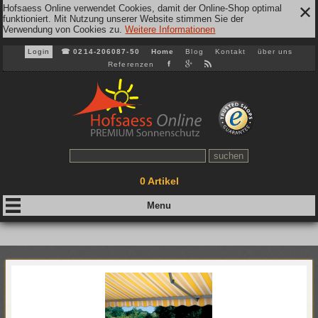
Hofsaess Online verwendet Cookies, damit der Online-Shop optimal
✕
funktioniert. Mit Nutzung unserer Website stimmen Sie der
Verwendung von Cookies zu.
Weitere Informationen
Login
☎
0214-206087-50
Home
Blog
Kontakt
über uns
Referenzen
0
Artikel