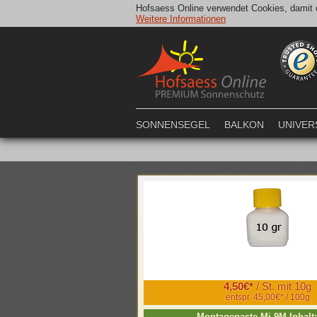
Hofsaess Online verwendet Cookies, damit d
Weitere Informationen
SONNENSEGEL
BALKON
UNIVER
4,50€*
/ St. mit 10g
entspr. 45,00€* / 100g
Montagepaste Mi-9M Inhalt: