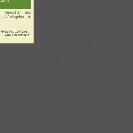
, Flanschen und
und Anlagebau, in
*Preis inkl. 19% MwSt.,
zzgl.
Versandkosten