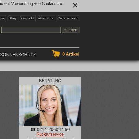
Sie der Verwendung von Cookies zu.
✕
me
Blog
Kontakt
über uns
Referenzen
0
Artikel
NSONNENSCHUTZ
BERATUNG
☎ 0214-206087-50
Rückrufservice