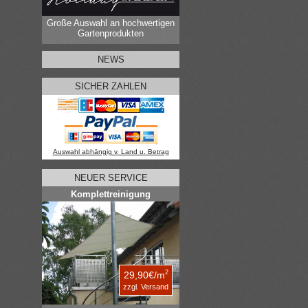
Große Auswahl an hochwertigen
Gartenprodukten
NEWS
SICHER ZAHLEN
Auswahl abhängig v. Land u. Betrag
NEUER SERVICE
Komplettreinigung
2
29,90€/m
zzgl. Versand