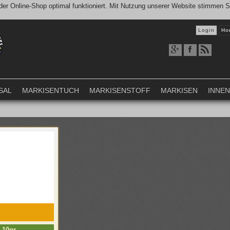
er Online-Shop optimal funktioniert. Mit Nutzung unserer Website stimmen 
Login
Ho
SAL
MARKISENTUCH
MARKISENSTOFF
MARKISEN
INNE
 10gr