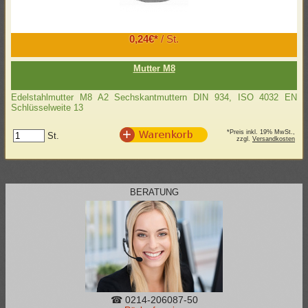
0,24€*
/ St.
Mutter M8
Edelstahlmutter M8 A2 Sechskantmuttern DIN 934, ISO 4032 EN
Schlüsselweite 13
*Preis inkl. 19% MwSt.,
St.
zzgl.
Versandkosten
BERATUNG
☎ 0214-206087-50