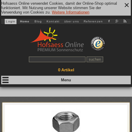
Hofsaess Online verwendet Cookies, damit der Online-Shop optimal
✕
funktioniert. Mit Nutzung unserer Website stimmen Sie der
Verwendung von Cookies zu.
Weitere Informationen
Login
Home
Blog
Kontakt
über uns
Referenzen
0
Artikel