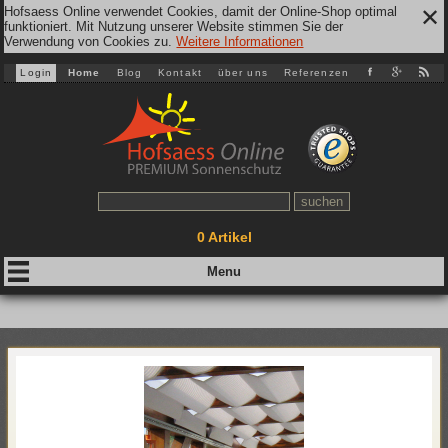
Hofsaess Online verwendet Cookies, damit der Online-Shop optimal
✕
funktioniert. Mit Nutzung unserer Website stimmen Sie der
Verwendung von Cookies zu.
Weitere Informationen
Login
Home
Blog
Kontakt
über uns
Referenzen
0
Artikel