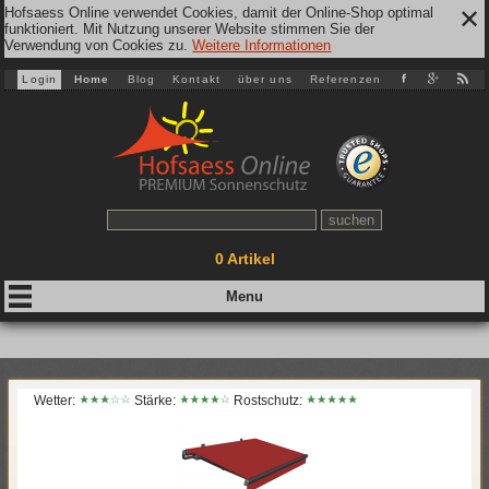
Hofsaess Online verwendet Cookies, damit der Online-Shop optimal
✕
funktioniert. Mit Nutzung unserer Website stimmen Sie der
Verwendung von Cookies zu.
Weitere Informationen
Login
Home
Blog
Kontakt
über uns
Referenzen
0
Artikel
Wetter:
Stärke:
Rostschutz: