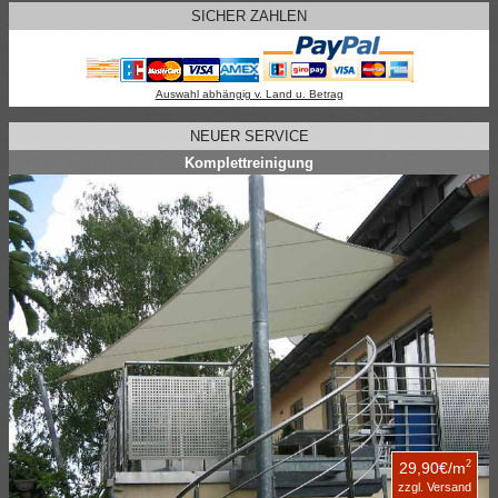
SICHER ZAHLEN
Auswahl abhängig v. Land u. Betrag
NEUER SERVICE
Komplettreinigung
2
29,90€/m
zzgl. Versand