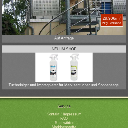
2
29,90€/m
zzgl. Versand
Auf Anfrage
NEU IM SHOP
Tuchreiniger und Imprägnierer für Markisentücher und Sonnensegel
Service
Kontakt / Impressum
FAQ
Stichwörter
Markisenstoffe