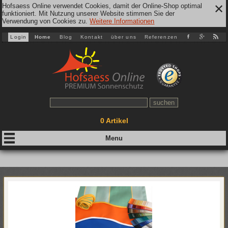
Hofsaess Online verwendet Cookies, damit der Online-Shop optimal
✕
funktioniert. Mit Nutzung unserer Website stimmen Sie der
Verwendung von Cookies zu.
Weitere Informationen
Login
Home
Blog
Kontakt
über uns
Referenzen
0
Artikel