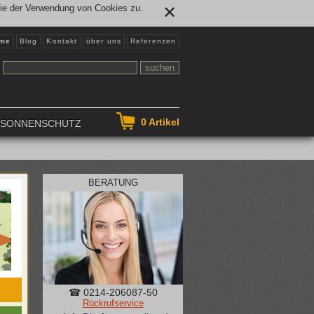
Sie der Verwendung von Cookies zu.
✕
me
Blog
Kontakt
über uns
Referenzen
0
Artikel
NSONNENSCHUTZ
BERATUNG
☎ 0214-206087-50
Rückrufservice