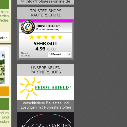
✉ info@hofsaess-online.de
TRUSTED SHOPS
nicht
KÄUFERSCHUTZ
erden
 Jedes
UNSERE NEUEN
PARTNERSHOPS
Verschiedene Bausätze und
Lösungen mit Polyesterstoffen
undum
 sind
enden