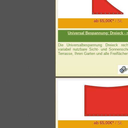
ab 65,00€*
/ St.
Universal Bespannung: Dreieck - 
Die Universalbespannung Dreieck recht
variabel nutzbare Sicht- und Sonnenschu
Terrasse, Ihren Garten und alle Freifläche
ab 65,00€*
/ St.