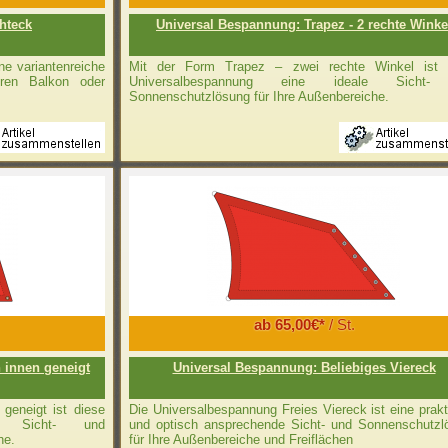
hteck
Universal Bespannung: Trapez - 2 rechte Winke
ne variantenreiche
Mit der Form Trapez – zwei rechte Winkel ist 
hren Balkon oder
Universalbespannung eine ideale Sicht-
Sonnenschutzlösung für Ihre Außenbereiche.
ab 65,00€*
/ St.
 innen geneigt
Universal Bespannung: Beliebiges Viereck
geneigt ist diese
Die Universalbespannung Freies Viereck ist eine prak
le Sicht- und
und optisch ansprechende Sicht- und Sonnenschutzl
he.
für Ihre Außenbereiche und Freiflächen