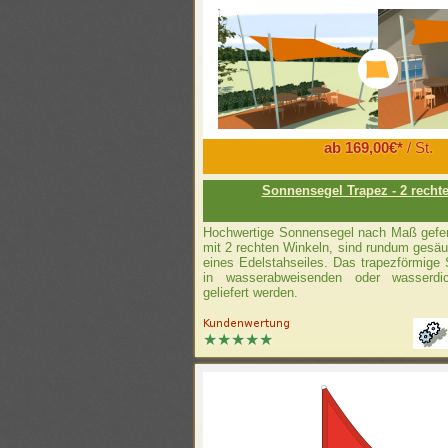
ab 169,00€*
/ St.
Sonnensegel Trapez - 2 recht
Hochwertige Sonnensegel nach Maß gefert
mit 2 rechten Winkeln, sind rundum gesä
eines Edelstahseiles. Das trapezförmige
in wasserabweisenden oder wasserdic
geliefert werden.