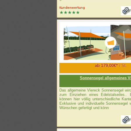
ab 179,00€*
/ St.
Sonnensegel allgemeines V
Das allgemeine Viereck Sonnensegel wi
zum Einziehen eines Edelstalseiles.. 
können hier völlig unterschiedliche Kan
Exklusive und individuelle Sonnensegel 
Wünschen gefertigt und könn