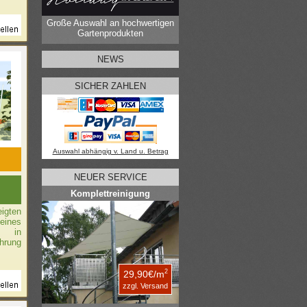
Große Auswahl an hochwertigen
Gartenprodukten
NEWS
SICHER ZAHLEN
Auswahl abhängig v. Land u. Betrag
NEUER SERVICE
Komplettreinigung
igten
eines
n in
hrung
2
29,90€/m
zzgl. Versand