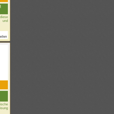
l
diese
 und
tische
ösung