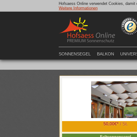
Hofsaess Online verwendet Cookies, damit d
Weitere Informationen
SONNENSEGEL
BALKON
UNIVER
50,00€*
/ St.
Faltsonnensegel