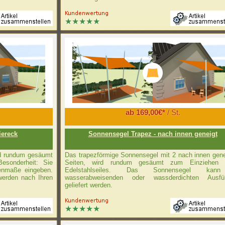
ab 169,00€*
/ St.
iereck
Sonnensegel Trapez - nach innen geneigt
rd rundum gesäumt
Das trapezförmige Sonnensegel mit 2 nach innen gene
Besonderheit: Sie
Seiten, wird rundum gesäumt zum Einziehen 
tenmaße eingeben.
Edelstahlseiles. Das Sonnensegel kan
werden nach Ihren
wasserabweisenden oder wassderdichten Ausfü
geliefert werden.