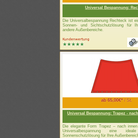
Universal Bespannung: Rec
Die Universalbespannung Rechteck ist ei
Sonnen- und Sichtschutzlösung für I
andere Außenbereiche.
ab 65,00€*
/ St.
Universal Bespannung: Trapez - nach
Die elegante Form Trapez – nach innen 
Universalbespannung eine idea
Sonnenschutzlösung für Ihre Außenbereic