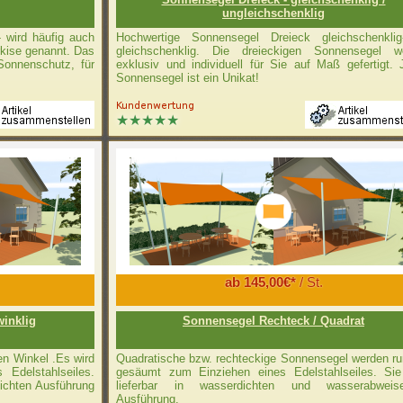
ungleichschenklig
- wird häufig auch
Hochwertige Sonnensegel Dreieck gleichschenklig-
rkise genannt. Das
gleichschenklig. Die dreieckigen Sonnensegel w
Sonnenschutz, für
exklusiv und individuell für Sie auf Maß gefertigt.
Sonnensegel ist ein Unikat!
ab 145,00€*
/ St.
winklig
Sonnensegel Rechteck / Quadrat
en Winkel .Es wird
Quadratische bzw. rechteckige Sonnensegel werden r
Edelstahlseiles.
gesäumt zum Einziehen eines Edelstahlseiles. Sie
ichten Ausführung
lieferbar in wasserdichten und wasserabweis
Ausführung.