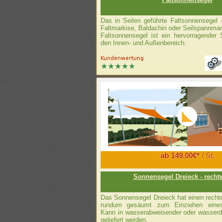
Das in Seilen geführte Faltsonnensegel 
Faltmarkise, Baldachin oder Seilspannma
Faltsonnensegel ist ein hervorragender 
den Innen- und Außenbereich.
ab 149,00€*
/ St.
Sonnensegel Dreieck - recht
Das Sonnensegel Dreieck hat einen recht
rundum gesäumt zum Einziehen eines 
Kann in wasserabweisender oder wasserd
geliefert werden.