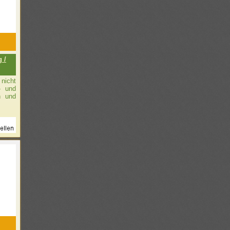
 /
nicht
t- und
n und