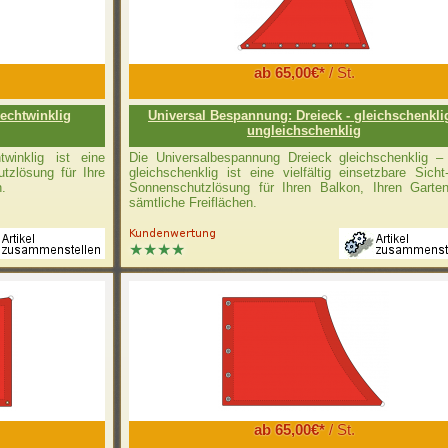
ab 65,00€*
/ St.
rechtwinklig
Universal Bespannung: Dreieck - gleichschenklig
ungleichschenklig
winklig ist eine
Die Universalbespannung Dreieck gleichschenklig – 
tzlösung für Ihre
gleichschenklig ist eine vielfältig einsetzbare Sich
n.
Sonnenschutzlösung für Ihren Balkon, Ihren Garte
sämtliche Freiflächen.
ab 65,00€*
/ St.