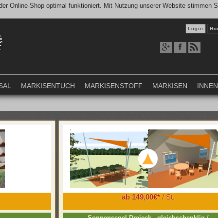
er Online-Shop optimal funktioniert. Mit Nutzung unserer Website stimmen 
Login
Ho
SAL
MARKISENTUCH
MARKISENSTOFF
MARKISEN
INNE
ab 149,00€*
/ St.
Sonnensegel Dreieck - gleichschenklig /