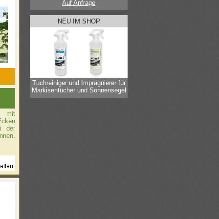
Auf Anfrage
NEU IM SHOP
Tuchreiniger und Imprägnierer für
Markisentücher und Sonnensegel
m mit
Ecken
i der
nnen.