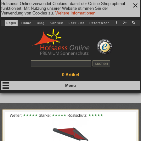
Hofsaess Online verwendet Cookies, damit der Online-Shop optimal
✕
funktioniert. Mit Nutzung unserer Website stimmen Sie der
Verwendung von Cookies zu.
Weitere Informationen
Login
Home
Blog
Kontakt
über uns
Referenzen
0
Artikel
Wetter:
Stärke:
Rostschutz: