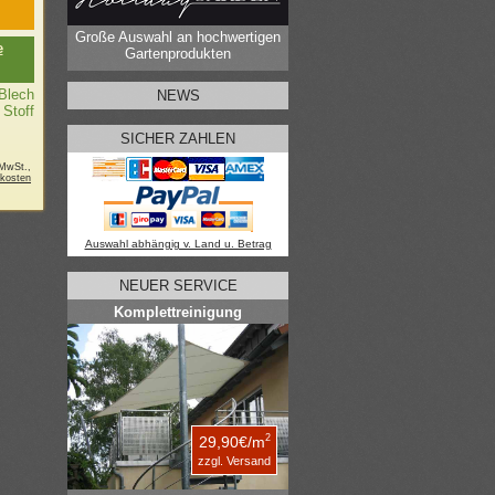
Große Auswahl an hochwertigen
e
Gartenprodukten
 Blech
NEWS
Stoff
SICHER ZAHLEN
 MwSt.,
kosten
Auswahl abhängig v. Land u. Betrag
NEUER SERVICE
Komplettreinigung
2
29,90€/m
zzgl. Versand