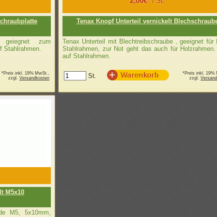
2,00€*
/ St.
Schraubplatte
Tenax Knopf Unterteil vernickelt Blechschraub
e geiegnet zum
Tenax Unterteil mit Blechtreibschraube , geeignet für
f Stahlrahmen.
Stahlrahmen, zur Not geht das auch für Holzrahmen. 
auf Stahlrahmen.
*Preis inkl. 19% MwSt.,
*Preis inkl. 19%
St.
zzgl.
Versandkosten
zzgl.
Versand
lt M5x10
nde M5, 5x10mm,