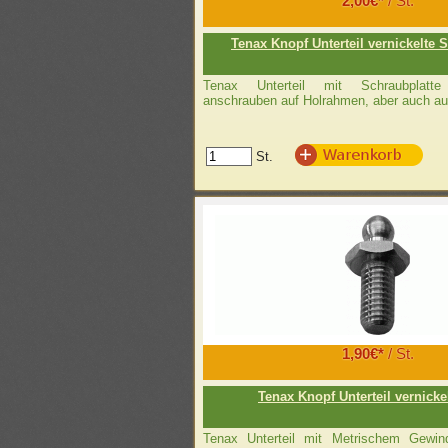
2,00€*
/ St.
Tenax Knopf Unterteil vernickelte 
Tenax Unterteil mit Schraubplatt
anschrauben auf Holrahmen, aber auch au
St.
1,90€*
/ St.
Tenax Knopf Unterteil vernicke
Tenax Unterteil mit Metrischem Gewi