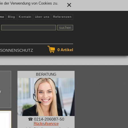
Sie der Verwendung von Cookies zu.
✕
me
Blog
Kontakt
über uns
Referenzen
0
Artikel
NSONNENSCHUTZ
BERATUNG
r
☎ 0214-206087-50
Rückrufservice