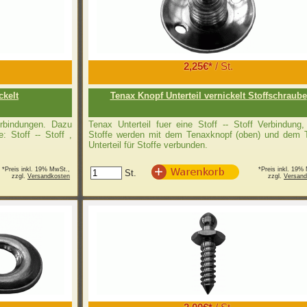
2,25€*
/ St.
ckelt
Tenax Knopf Unterteil vernickelt Stoffschraube
erbindungen. Dazu
Tenax Unterteil fuer eine Stoff -- Stoff Verbindung
: Stoff -- Stoff ,
Stoffe werden mit dem Tenaxknopf (oben) und dem 
Unterteil für Stoffe verbunden.
*Preis inkl. 19% MwSt.,
*Preis inkl. 19%
St.
zzgl.
Versandkosten
zzgl.
Versand