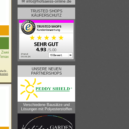
✉ info@hofsaess-online.de
TRUSTED SHOPS
KÄUFERSCHUTZ
, Zwei
Tenax
UNSERE NEUEN
 MwSt.,
PARTNERSHOPS
kosten
Verschiedene Bausätze und
Lösungen mit Polyesterstoffen