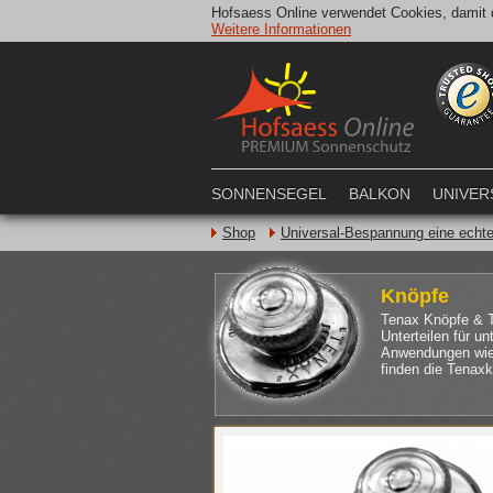
Hofsaess Online verwendet Cookies, damit d
Weitere Informationen
SONNENSEGEL
BALKON
UNIVER
Shop
Universal-Bespannung eine echte 
Knöpfe
Tenax Knöpfe & T
Unterteilen für u
Anwendungen wie 
finden die Tenax