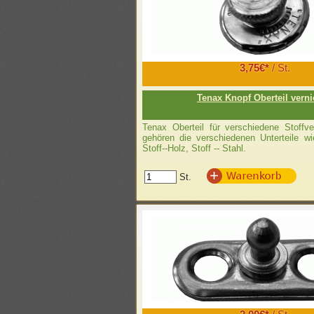
3,75€*
/ St.
Tenax Knopf Oberteil verni
Tenax Oberteil für verschiedene Stoffv
gehören die verschiedenen Unterteile wie
Stoff--Holz, Stoff -- Stahl.
St.