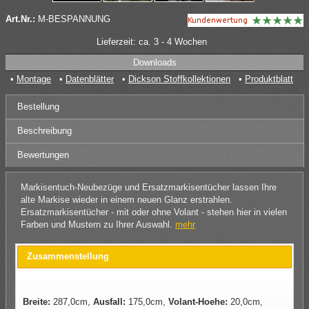
Art.Nr.:
M-BESPANNUNG
Lieferzeit: ca. 3 - 4 Wochen
Downloads
Montage
Datenblätter
Dickson Stoffkollektionen
Produktblatt
Bestellung
Beschreibung
Bewertungen
Markisentuch-Neubezüge und Ersatzmarkisentücher lassen Ihre
alte Markise wieder in einem neuen Glanz erstrahlen.
Ersatzmarkisentücher - mit oder ohne Volant - stehen hier in vielen
Farben und Mustern zu Ihrer Auswahl.
mehr
Zusammenstellung
Breite:
287,0cm,
Ausfall:
175,0cm,
Volant-Hoehe:
20,0cm,