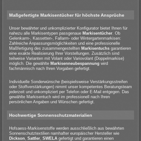
Maßgefertigte Markisentücher für höchste Ansprüche
Unser bewährter und unkomplizierter Konfigurator bietet Ihnen für
nahezu alle Markisentypen passgenaue
Markisentücher
. Ob
Gelenkarm-, Kassetten-, Fallarm- oder Wintergartenmarkisen:
Zahlreiche Anpassungsmöglichkeiten und eine professionelle
Maßfertigung des zusammengestellten
Markisentuchs
garantieren
eine exakte Realisierung Ihrer Vorstellungen. Zusätzlich sind
teilweise Varianten mit Volant oder Variovolant (Doppelmarkise)
möglich. Die gewählte
Markisenneubespannung
wird
fachmännisch nach Ihren Vorgaben gefertigt.
Individuelle Sonderwünsche (beispielsweise Verstärkungsstreifen
oder Stoffverstärkungen) nimmt unser kompetentes Beratungsteam
jederzeit und unkompliziert per Telefon oder E-Mail entgegen. Das
gewählte Markisentuch wird im professionell nach Ihren
persönlichen Angaben und Wünschen gefertigt.
Hochwertige Sonnenschutzmaterialien
Hofsaess-Markisenstoffe werden ausschließlich aus bewährten
Sonnenschutztextilien namhafter europäischer Hersteller wie
Dickson
,
Sattler
,
SWELA
gefertigt und garantieren einen