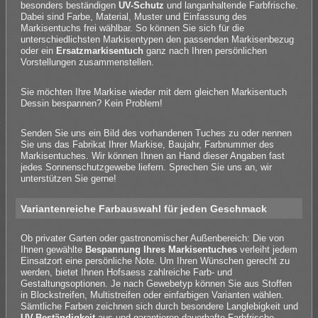
besonders beständigen
UV-Schutz
und langanhaltende Farbfrische.
Dabei sind Farbe, Material, Muster und Einfassung des
Markisentuchs frei wählbar. So können Sie sich für die
unterschiedlichsten Markisentypen den passenden Markisenbezug
oder ein
Ersatzmarkisentuch
ganz nach Ihren persönlichen
Vorstellungen zusammenstellen.
Sie möchten Ihre Markise wieder mit dem gleichen Markisentuch
Dessin bespannen? Kein Problem!
Senden Sie uns ein Bild des vorhandenen Tuches zu oder nennen
Sie uns das Fabrikat Ihrer Markise, Baujahr, Farbnummer des
Markisentuches. Wir können Ihnen an Hand dieser Angaben fast
jedes Sonnenschutzgewebe liefern. Sprechen Sie uns an, wir
unterstützen Sie gerne!
Variantenreiche Farbauswahl für jeden Geschmack
Ob privater Garten oder gastronomischer Außenbereich: Die von
Ihnen gewählte
Bespannung Ihres Markisentuches
verleiht jedem
Einsatzort eine persönliche Note. Um Ihren Wünschen gerecht zu
werden, bietet Ihnen Hofsaess zahlreiche Farb- und
Gestaltungsoptionen. Je nach Gewebetyp können Sie aus Stoffen
in Blockstreifen, Multistreifen oder einfarbigen Varianten wählen.
Sämtliche Farben zeichnen sich durch besondere Langlebigkeit und
UV-Beständigkeit
aus und garantieren dauerhafte Farbfrische.