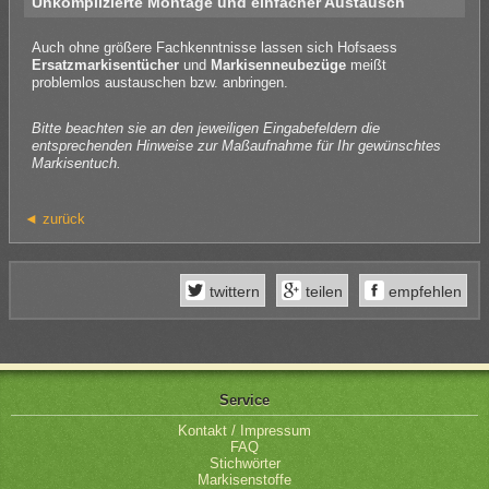
Unkomplizierte Montage und einfacher Austausch
Auch ohne größere Fachkenntnisse lassen sich Hofsaess
Ersatzmarkisentücher
und
Markisenneubezüge
meißt
problemlos austauschen bzw. anbringen.
Bitte beachten sie an den jeweiligen Eingabefeldern die
entsprechenden Hinweise zur Maßaufnahme für Ihr gewünschtes
Markisentuch.
◄ zurück
twittern
teilen
empfehlen
Service
Kontakt / Impressum
FAQ
Stichwörter
Markisenstoffe