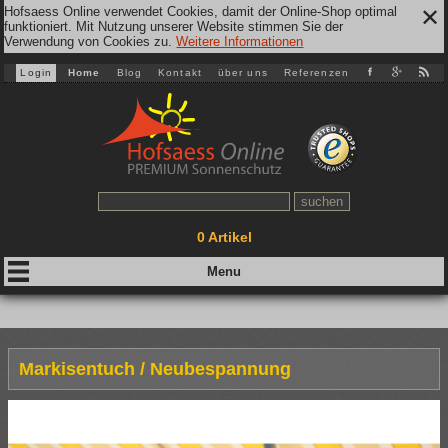
Hofsaess Online verwendet Cookies, damit der Online-Shop optimal
✕
funktioniert. Mit Nutzung unserer Website stimmen Sie der
Verwendung von Cookies zu.
Weitere Informationen
Login
Home
Blog
Kontakt
über uns
Referenzen
0
Artikel
Markisentuch / Neubespannung