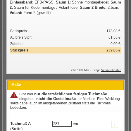
Einfassband:
EFB-PASS,
Saum 1:
Schnellmontagekeder,
Saum
2:
Saum für Kedermontage / Volant lose,
Saum 2 Breite:
2,5cm,
Volant:
Form 2 (gewellt)
Basispreis:
178,08 €
Aufpreis Stoff:
61,56 €
Zubehör:
0,00 €
Stückpreis:
239,65 €
inkl.
19
% MwSt., zzgl.
Versandkosten
Maße
nur die tatsächlichen fertigen Tuchmaße
Bitte hier
nicht die Gestellmaße
eingeben,
der Markise. Eine Wicklung
sollte dabei auch im ausgefahrenen Zustand stets die Tuchrolle
bedecken.
Tuchmaß A
cm
(Breite)