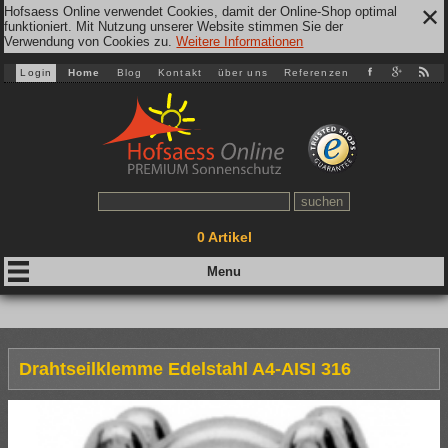
Hofsaess Online verwendet Cookies, damit der Online-Shop optimal
✕
funktioniert. Mit Nutzung unserer Website stimmen Sie der
Verwendung von Cookies zu.
Weitere Informationen
Login
Home
Blog
Kontakt
über uns
Referenzen
0
Artikel
Drahtseilklemme Edelstahl A4-AISI 316