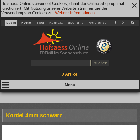
Hofsaess Online verwendet Cookies, damit der Online-Shop optimal
✕
funktioniert. Mit Nutzung unserer Website stimmen Sie der
Verwendung von Cookies zu.
Weitere Informationen
Login
Home
Blog
Kontakt
über uns
Referenzen
0
Artikel
Kordel 4mm schwarz