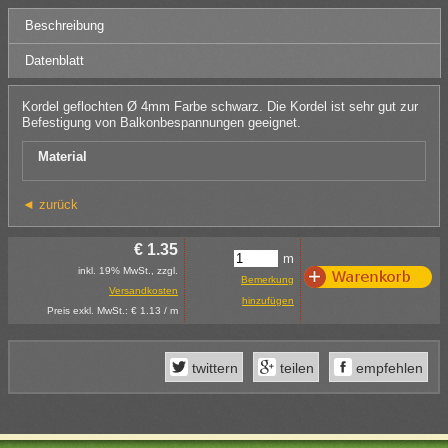
Beschreibung
Datenblatt
Kordel geflochten Ø 4mm Farbe schwarz. Die Kordel ist sehr gut zur
Befestigung von Balkonbespannungen geeignet.
Material
◄ zurück
€ 1.35
m
inkl. 19% MwSt., zzgl.
Bemerkung
Versandkosten
hinzufügen
Preis exkl. MwSt.: € 1.13 / m
twittern
teilen
empfehlen