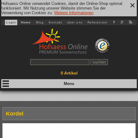
Hofsaess Online verwendet Cookies, damit der Online-Shop optimal
✕
funktioniert. Mit Nutzung unserer Website stimmen Sie der
Verwendung von Cookies zu.
Weitere Informationen
Login
Home
Blog
Kontakt
über uns
Referenzen
0
Artikel
Kordel