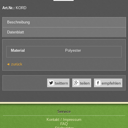
Art.Nr.:
KORD
Beschreibung
Datenblatt
Material
Polyester
◄ zurück
twittern
teilen
empfehlen
Service
Kontakt / Impressum
FAQ