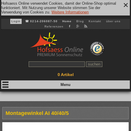
Hofsaess Online verwendet Cookies, damit der Online-Shop optimal
✕
funktioniert. Mit Nutzung unserer Website stimmen Sie der
Verwendung von Cookies zu.
Weitere Informationen
Login
☎
0214-206087-50
Home
Blog
Kontakt
über uns
Referenzen
0
Artikel
Montagewinkel AI 40/40/5