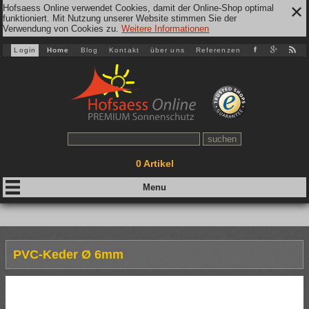
Hofsaess Online verwendet Cookies, damit der Online-Shop optimal
✕
funktioniert. Mit Nutzung unserer Website stimmen Sie der
Verwendung von Cookies zu.
Weitere Informationen
Login
Home
Blog
Kontakt
über uns
Referenzen
0
Artikel
PVC-Keder Ø 6mm