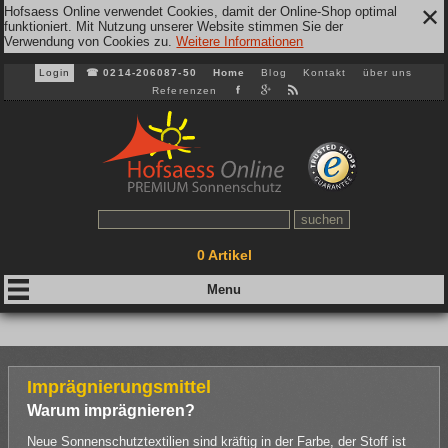
Hofsaess Online verwendet Cookies, damit der Online-Shop optimal
✕
funktioniert. Mit Nutzung unserer Website stimmen Sie der
Verwendung von Cookies zu.
Weitere Informationen
Login
☎
0214-206087-50
Home
Blog
Kontakt
über uns
Referenzen
0
Artikel
Imprägnierungsmittel
Warum imprägnieren?
Neue Sonnenschutztextilien sind kräftig in der Farbe, der Stoff ist