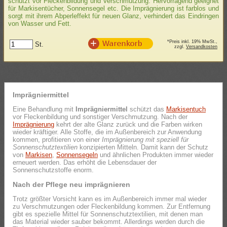
schützt vor Fleckenbildung und Verschmutzung. Hervorragend geeignet
für Markisentücher, Sonnensegel etc. Die Imprägnierung ist farblos und
sorgt mit ihrem Abperleffekt für neuen Glanz, verhindert das Eindringen
von Wasser und Fett.
*Preis inkl. 19% MwSt.,
St.
zzgl.
Versandkosten
Imprägniermittel
Eine Behandlung mit
Imprägniermittel
schützt das
Markisentuch
vor Fleckenbildung und sonstiger Verschmutzung. Nach der
Imprägnierung
kehrt der alte Glanz zurück und die Farben wirken
wieder kräftiger. Alle Stoffe, die im Außenbereich zur Anwendung
kommen, profitieren von einer
Imprägnierung mit speziell für
Sonnenschutztextilien
konzipierten Mitteln. Damit kann der Schutz
von
Markisen
,
Sonnensegeln
und ähnlichen Produkten immer wieder
erneuert werden. Das erhöht die Lebensdauer der
Sonnenschutzstoffe enorm.
Nach der Pflege neu imprägnieren
Trotz größter Vorsicht kann es im Außenbereich immer mal wieder
zu Verschmutzungen oder Fleckenbildung kommen. Zur Entfernung
gibt es spezielle Mittel für Sonnenschutztextilien, mit denen man
das Material wieder sauber bekommt. Allerdings werden durch die