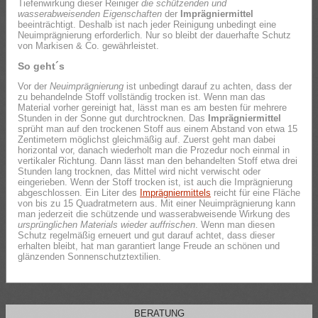
Tiefenwirkung dieser Reiniger
die schützenden und
wasserabweisenden Eigenschaften
der
Imprägniermittel
beeinträchtigt. Deshalb ist nach jeder Reinigung unbedingt eine
Neuimprägnierung erforderlich. Nur so bleibt der dauerhafte Schutz
von Markisen & Co. gewährleistet.
So geht´s
Vor der
Neuimprägnierung
ist unbedingt darauf zu achten, dass der
zu behandelnde Stoff vollständig trocken ist. Wenn man das
Material vorher gereinigt hat, lässt man es am besten für mehrere
Stunden in der Sonne gut durchtrocknen. Das
Imprägniermittel
sprüht man auf den trockenen Stoff aus einem Abstand von etwa 15
Zentimetern möglichst gleichmäßig auf. Zuerst geht man dabei
horizontal vor, danach wiederholt man die Prozedur noch einmal in
vertikaler Richtung. Dann lässt man den behandelten Stoff etwa drei
Stunden lang trocknen, das Mittel wird nicht verwischt oder
eingerieben. Wenn der Stoff trocken ist, ist auch die Imprägnierung
abgeschlossen. Ein Liter des
Imprägniermittels
reicht für eine Fläche
von bis zu 15 Quadratmetern aus. Mit einer Neuimprägnierung kann
man jederzeit die schützende und wasserabweisende Wirkung des
ursprünglichen Materials wieder auffrischen
. Wenn man diesen
Schutz regelmäßig erneuert und gut darauf achtet, dass dieser
erhalten bleibt, hat man garantiert lange Freude an schönen und
glänzenden Sonnenschutztextilien.
BERATUNG