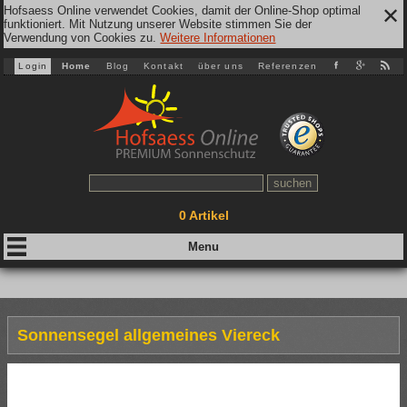
Hofsaess Online verwendet Cookies, damit der Online-Shop optimal
✕
funktioniert. Mit Nutzung unserer Website stimmen Sie der
Verwendung von Cookies zu.
Weitere Informationen
Login
Home
Blog
Kontakt
über uns
Referenzen
0
Artikel
Sonnensegel allgemeines Viereck