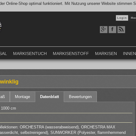
er Online-Shop optimal funktioniert. Mit Nutzung unserer Website stimmen 
Login
Ho
SAL
MARKISENTUCH
MARKISENSTOFF
MARKISEN
INNE
winklig
maß
Montage
Datenblatt
Bewertungen
 1000 cm
llektionen: ORCHESTRA (wasserabweisend), ORCHESTRA MAX
asserdicht, selbstreinigend), SUNWORKER (Polyester, flammhemmend