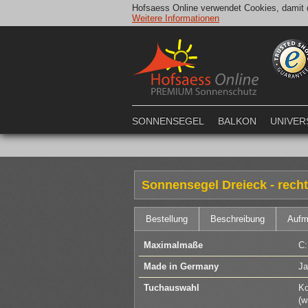
Hofsaess Online verwendet Cookies, damit d
Weitere Informationen
SONNENSEGEL
BALKON
UNIVER
Sonnensegel Dreieck - recht
Bestellung
Beschreibung
Auf
Maximalmaße
C:
Made in Germany
Ja
Tuchauswahl
Ko
(w