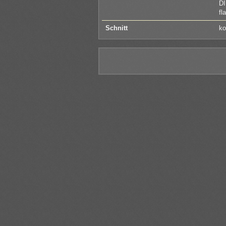
DI
fl
Schnitt
ko