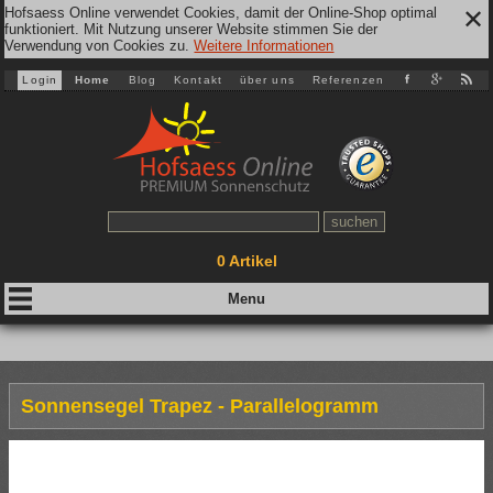
Hofsaess Online verwendet Cookies, damit der Online-Shop optimal
✕
funktioniert. Mit Nutzung unserer Website stimmen Sie der
Verwendung von Cookies zu.
Weitere Informationen
Login
Home
Blog
Kontakt
über uns
Referenzen
0
Artikel
Sonnensegel Trapez - Parallelogramm