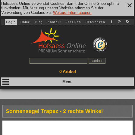
Hofsaess Online verwendet Cookies, damit der Online-Shop optimal
✕
funktioniert. Mit Nutzung unserer Website stimmen Sie der
Verwendung von Cookies zu.
Weitere Informationen
Login
Home
Blog
Kontakt
über uns
Referenzen
0
Artikel
Sonnensegel Trapez - 2 rechte Winkel